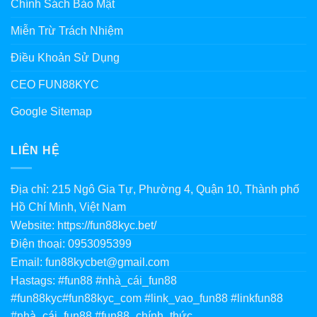
Chính Sách Bảo Mật
Miễn Trừ Trách Nhiệm
Điều Khoản Sử Dụng
CEO FUN88KYC
Google Sitemap
LIÊN HỆ
Địa chỉ: 215 Ngô Gia Tự, Phường 4, Quận 10, Thành phố
Hồ Chí Minh, Việt Nam
Website: https://fun88kyc.bet/
Điện thoại: 0953095399
Email: fun88kycbet@gmail.com
Hastags: #fun88 #nhà_cái_fun88
#fun88kyc#fun88kyc_com #link_vao_fun88 #linkfun88
#nhà_cái_fun88 #fun88_chính_thức