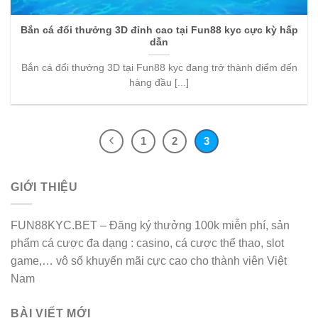
Bắn cá đổi thưởng 3D đỉnh cao tại Fun88 kyc cực kỳ hấp
dẫn
Bắn cá đổi thưởng 3D tại Fun88 kyc đang trở thành điểm đến
hàng đầu [...]
1
2
3
GIỚI THIỆU
FUN88KYC.BET – Đăng ký thưởng 100k miễn phí, sản
phẩm cá cược đa dạng : casino, cá cược thể thao, slot
game,… vô số khuyến mãi cực cao cho thành viên Việt
Nam
BÀI VIẾT MỚI