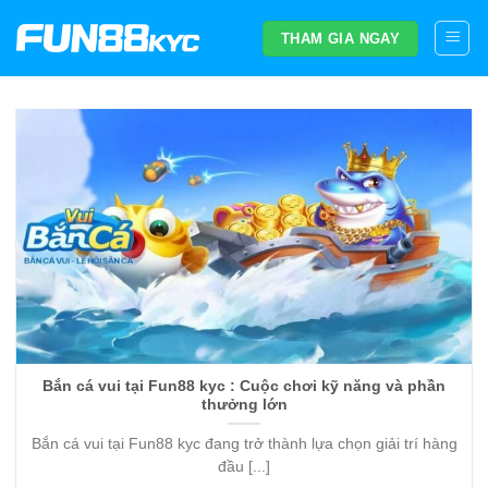
Bỏ
THAM GIA NGAY
qua
nội
dung
Bắn cá vui tại Fun88 kyc : Cuộc chơi kỹ năng và phần
thưởng lớn
Bắn cá vui tại Fun88 kyc đang trở thành lựa chọn giải trí hàng
đầu [...]