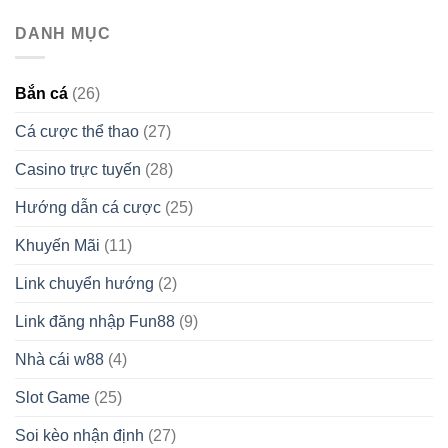
Thưởng
–
tiền
để
Link
DANH MỤC
uy
Đưa
đăng
tín
Ra
nhập
–
Quyết
Fun88
Thương
Định
Bắn cá
(26)
mới
hiệu
Chính
nhất
Fun88KYC
Xác
Cá cược thể thao
(27)
–
bh666.cc
Casino trực tuyến
(28)
Hướng dẫn cá cược
(25)
Khuyến Mãi
(11)
Link chuyển hướng
(2)
Link đăng nhập Fun88
(9)
Nhà cái w88
(4)
Slot Game
(25)
Soi kèo nhận định
(27)