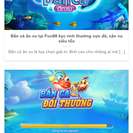
Bắn cá ăn xu tại Fun88 kyc rinh thưởng cực đã, săn xu
siêu tốc
Bắn cá ăn xu là lựa chọn giải trí đỉnh cao cho những ai mê [...]