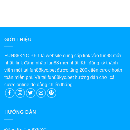
GIỚI THIỆU
FUN88KYC.BET là website cung cấp link vào fun88 mới
nhất, link đăng nhập fun88 mới nhất. Khi đăng ký thành
viên mới tại fun88kyc.bet được tặng 200k tiền cược hoàn
toàn miễn phí. Và tại fun88kyc.bet hướng dẫn chơi cá
cược online dễ dàng chiến thắng.
HƯỚNG DẪN
Đăng Ký Fun88KYC