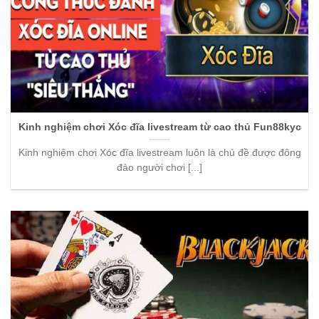
Kinh nghiệm chơi Xóc đĩa livestream từ cao thủ Fun88kyc
Kinh nghiệm chơi Xóc đĩa livestream luôn là chủ đề được đông
đảo người chơi [...]