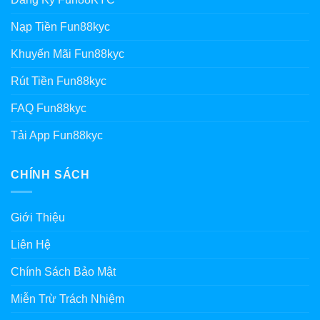
Nạp Tiền Fun88kyc
Khuyến Mãi Fun88kyc
Rút Tiền Fun88kyc
FAQ Fun88kyc
Tải App Fun88kyc
CHÍNH SÁCH
Giới Thiệu
Liên Hệ
Chính Sách Bảo Mật
Miễn Trừ Trách Nhiệm