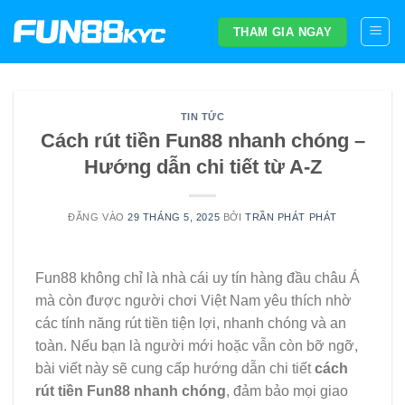
Bỏ
THAM GIA NGAY
qua
nội
dung
TIN TỨC
Cách rút tiền Fun88 nhanh chóng –
Hướng dẫn chi tiết từ A-Z
ĐĂNG VÀO
29 THÁNG 5, 2025
BỞI
TRẦN PHÁT PHÁT
Fun88 không chỉ là nhà cái uy tín hàng đầu châu Á
mà còn được người chơi Việt Nam yêu thích nhờ
các tính năng rút tiền tiện lợi, nhanh chóng và an
toàn. Nếu bạn là người mới hoặc vẫn còn bỡ ngỡ,
bài viết này sẽ cung cấp hướng dẫn chi tiết
cách
rút tiền Fun88 nhanh chóng
, đảm bảo mọi giao