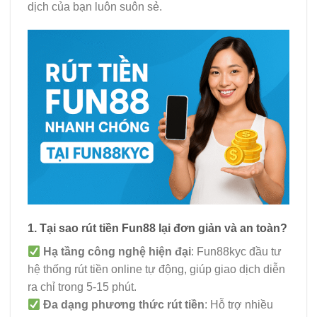
dịch của bạn luôn suôn sẻ.
1. Tại sao rút tiền Fun88 lại đơn giản và an toàn?
Hạ tầng công nghệ hiện đại
: Fun88kyc đầu tư
hệ thống rút tiền online tự động, giúp giao dịch diễn
ra chỉ trong 5-15 phút.
Đa dạng phương thức rút tiền
: Hỗ trợ nhiều