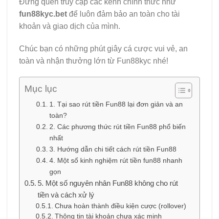
Đừng quên truy cập các kênh chính thức như
fun88kyc.bet
để luôn đảm bảo an toàn cho tài
khoản và giao dịch của mình.
Chúc bạn có những phút giây cá cược vui vẻ, an
toàn và nhận thưởng lớn từ Fun88kyc nhé!
Mục lục
1. Tại sao rút tiền Fun88 lại đơn giản và an
toàn?
2. Các phương thức rút tiền Fun88 phổ biến
nhất
3. Hướng dẫn chi tiết cách rút tiền Fun88
4. Một số kinh nghiệm rút tiền fun88 nhanh
gọn
5. Một số nguyên nhân Fun88 không cho rút
tiền và cách xử lý
Chưa hoàn thành điều kiện cược (rollover)
Thông tin tài khoản chưa xác minh