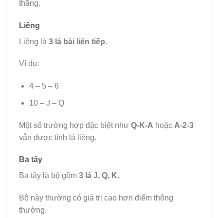
thắng.
Liêng
Liêng là
3 lá bài liên tiếp
.
Ví dụ:
4 – 5 – 6
10 – J – Q
Một số trường hợp đặc biệt như
Q-K-A
hoặc
A-2-3
vẫn được tính là liêng.
Ba tây
Ba tây là bộ gồm
3 lá J, Q, K
.
Bộ này thường có giá trị cao hơn điểm thông
thường.