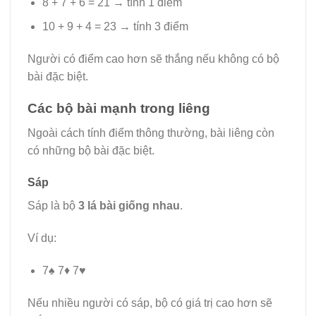
8 + 7 + 6 = 21 → tính 1 điểm
10 + 9 + 4 = 23 → tính 3 điểm
Người có điểm cao hơn sẽ thắng nếu không có bộ
bài đặc biệt.
Các bộ bài mạnh trong liêng
Ngoài cách tính điểm thông thường, bài liêng còn
có những bộ bài đặc biệt.
Sáp
Sáp là bộ
3 lá bài giống nhau
.
Ví dụ:
7♠ 7♦ 7♥
Nếu nhiều người có sáp, bộ có giá trị cao hơn sẽ