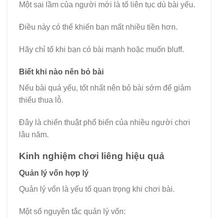
Một sai lầm của người mới là tố liên tục dù bài yếu.
Điều này có thể khiến bạn mất nhiều tiền hơn.
Hãy chỉ tố khi bạn có bài mạnh hoặc muốn bluff.
Biết khi nào nên bỏ bài
Nếu bài quá yếu, tốt nhất nên bỏ bài sớm để giảm
thiểu thua lỗ.
Đây là chiến thuật phổ biến của nhiều người chơi
lâu năm.
Kinh nghiệm chơi liêng hiệu quả
Quản lý vốn hợp lý
Quản lý vốn là yếu tố quan trọng khi chơi bài.
Một số nguyên tắc quản lý vốn: