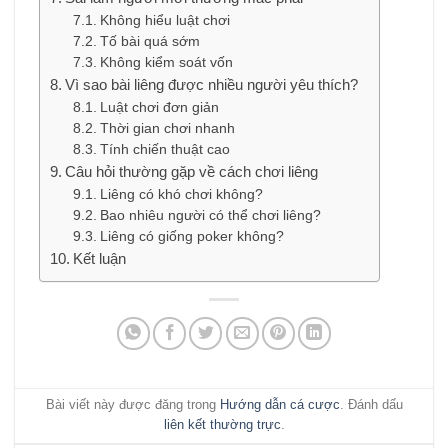
Không hiểu luật chơi
Tố bài quá sớm
Không kiểm soát vốn
Vì sao bài liêng được nhiều người yêu thích?
Luật chơi đơn giản
Thời gian chơi nhanh
Tính chiến thuật cao
Câu hỏi thường gặp về cách chơi liêng
Liêng có khó chơi không?
Bao nhiêu người có thể chơi liêng?
Liêng có giống poker không?
Kết luận
Bài viết này được đăng trong
Hướng dẫn cá cược
. Đánh dấu
liên kết thường trực
.