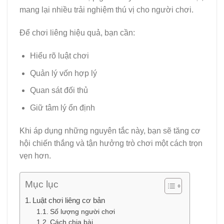
mang lại nhiều trải nghiệm thú vị cho người chơi.
Để chơi liêng hiệu quả, bạn cần:
Hiểu rõ luật chơi
Quản lý vốn hợp lý
Quan sát đối thủ
Giữ tâm lý ổn định
Khi áp dụng những nguyên tắc này, bạn sẽ tăng cơ
hội chiến thắng và tận hưởng trò chơi một cách trọn
vẹn hơn.
Mục lục
Luật chơi liêng cơ bản
Số lượng người chơi
Cách chia bài