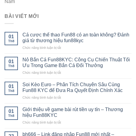
Nam
BÀI VIẾT MỚI
Cá cược thể thao Fun88 có an toàn không? Đánh
01
giá từ thương hiệu fun88kyc
Th8
ở
Chức năng bình luận bị tắt
Cá
cược
Nỏ Bắn Cá Fun88KYC: Công Cụ Chiến Thuật Tối
01
thể
Ưu Trong Game Bắn Cá Đổi Thưởng
Th8
thao
ở
Chức năng bình luận bị tắt
Fun88
Nỏ
có
Bắn
an
Soi Kèo Euro – Phân Tích Chuyên Sâu Cùng
01
Cá
toàn
Fun88 KYC để Đưa Ra Quyết Định Chính Xác
Th8
Fun88KYC:
không?
ở
Chức năng bình luận bị tắt
Công
Đánh
Soi
Cụ
giá
Kèo
Chiến
Giới thiệu về game bài rút tiền uy tín – Thương
từ
01
Euro
Thuật
hiệu Fun88KYC
thương
Th8
–
Tối
hiệu
ở
Chức năng bình luận bị tắt
Phân
Ưu
fun88kyc
Giới
Tích
Trong
thiệu
Chuyên
bh666 – Link đăng nhập Fun88 mới nhất –
Game