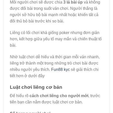
Mỗi người chơi sẽ được chia
3 lá bài úp
và không
được đổi bài trong suốt ván chơi. Người thắng là
người sở hữu bộ bài mạnh nhất hoặc khiến tất cả
đối thủ bỏ bài trước khi so bài.
Liêng có lối chơi khá giống poker nhưng đơn giản
hơn, kết hợp giữa yếu tố may mắn và chiến thuật tố
bài.
Nhờ luật chơi dễ hiểu và thời gian mỗi ván nhanh,
liêng trở thành một trong những trò chơi bài được
nhiều người yêu thích.
Fun88 kyc
sẽ giải thích chi
tiết hơn ở dưới đây
Luật chơi liêng cơ bản
Để hiểu rõ
cách chơi liêng cho người mới
, trước
tiên bạn cần nắm được luật chơi cơ bản.