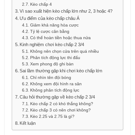
Kèo chấp 4
Vì sao xuất hiện kèo chấp lớn như 2, 3 hoặc 4?
Ưu điểm của kèo chấp châu Á
Giảm khả năng hòa cược
Tỷ lệ cược cân bằng
Có thể hoàn tiền hoặc thua nửa
Kinh nghiệm chơi kèo chấp 2 3/4
Không nên chọn cửa trên quá nhiều
Phân tích động lực thi đấu
Xem phong độ ghi bàn
Sai lầm thường gặp khi chơi kèo chấp lớn
Chỉ nhìn tên đội bóng
Không xem đội hình ra sân
Không phân tích động lực
Câu hỏi thường gặp về kèo chấp 2 3/4
Kèo chấp 2 có khó thắng không?
Kèo chấp 3 có nên chơi không?
Kèo 2.25 và 2.75 là gì?
Kết luận