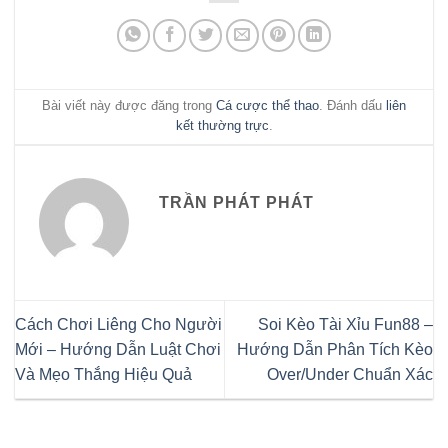
Bài viết này được đăng trong
Cá cược thể thao
. Đánh dấu
liên
kết thường trực
.
TRẦN PHÁT PHÁT
Cách Chơi Liêng Cho Người
Soi Kèo Tài Xỉu Fun88 –
Mới – Hướng Dẫn Luật Chơi
Hướng Dẫn Phân Tích Kèo
Và Mẹo Thắng Hiệu Quả
Over/Under Chuẩn Xác