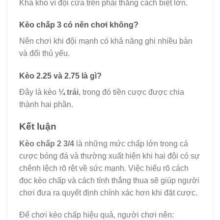
Khá khó vì đội cửa trên phải thắng cách biệt lớn.
Kèo chấp 3 có nên chơi không?
Nên chơi khi đội mạnh có khả năng ghi nhiều bàn
và đối thủ yếu.
Kèo 2.25 và 2.75 là gì?
Đây là kèo
¼ trái
, trong đó tiền cược được chia
thành hai phần.
Kết luận
Kèo chấp 2 3/4
là những mức chấp lớn trong cá
cược bóng đá và thường xuất hiện khi hai đội có sự
chênh lệch rõ rệt về sức mạnh. Việc hiểu rõ cách
đọc kèo chấp và cách tính thắng thua sẽ giúp người
chơi đưa ra quyết định chính xác hơn khi đặt cược.
Để chơi kèo chấp hiệu quả, người chơi nên: