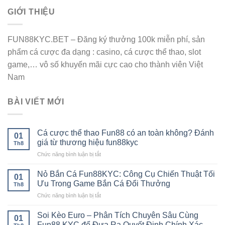
GIỚI THIỆU
FUN88KYC.BET – Đăng ký thưởng 100k miễn phí, sản
phẩm cá cược đa dạng : casino, cá cược thể thao, slot
game,… vô số khuyến mãi cực cao cho thành viên Việt
Nam
BÀI VIẾT MỚI
Cá cược thể thao Fun88 có an toàn không? Đánh
01
giá từ thương hiệu fun88kyc
Th8
ở
Chức năng bình luận bị tắt
Cá
cược
Nỏ Bắn Cá Fun88KYC: Công Cụ Chiến Thuật Tối
01
thể
Ưu Trong Game Bắn Cá Đổi Thưởng
Th8
thao
ở
Chức năng bình luận bị tắt
Fun88
Nỏ
có
Bắn
an
Soi Kèo Euro – Phân Tích Chuyên Sâu Cùng
01
Cá
toàn
Fun88 KYC để Đưa Ra Quyết Định Chính Xác