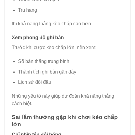
Trụ hạng
thì khả năng thắng kèo chấp cao hơn.
Xem phong độ ghi bàn
Trước khi cược kèo chấp lớn, nên xem:
Số bàn thắng trung bình
Thành tích ghi bàn gần đây
Lịch sử đối đầu
Những yếu tố này giúp dự đoán khả năng thắng
cách biệt.
Sai lầm thường gặp khi chơi kèo chấp
lớn
Chỉ nhìn tên đội bóng