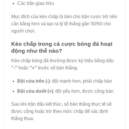
Các trận giao hữu
Mục đích của kèo chấp là làm cho trận cược trở nên
cân bằng hơn và tạo ra tỷ lệ thắng gần 50/50 cho
người chơi.
Kèo chấp trong cá cược bóng đá hoạt
động như thế nào?
Kèo chấp bóng đá thường được ký hiệu bằng dấu
“-”
hoặc
“+”
trước số bàn thắng.
Đội cửa trên (-)
: đội mạnh hơn, phải chấp bàn
Đội cửa dưới (+)
: đội yếu hơn, được cộng bàn
Sau khi trận đấu kết thúc, số bàn thắng thực tế sẽ
được cộng hoặc trừ theo mức chấp để xác định
thắng thua.