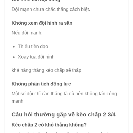
Đội mạnh chưa chắc thắng cách biệt.
Không xem đội hình ra sân
Nếu đội mạnh:
Thiếu tiền đạo
Xoay tua đội hình
khả năng thắng kèo chấp sẽ thấp.
Không phân tích động lực
Một số đội chỉ cần thắng là đủ nên không tấn công
mạnh.
Câu hỏi thường gặp về kèo chấp 2 3/4
Kèo chấp 2 có khó thắng không?