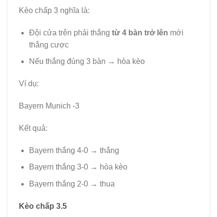
Kèo chấp 3 nghĩa là:
Đội cửa trên phải thắng
từ 4 bàn trở lên
mới
thắng cược
Nếu thắng đúng 3 bàn → hòa kèo
Ví dụ:
Bayern Munich -3
Kết quả:
Bayern thắng 4-0 → thắng
Bayern thắng 3-0 → hòa kèo
Bayern thắng 2-0 → thua
Kèo chấp 3.5