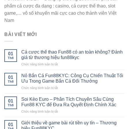
phẩm cá cược đa dạng : casino, cá cược thể thao, slot
game,… vô số khuyến mãi cực cao cho thành viên Việt
Nam
BÀI VIẾT MỚI
Cá cược thể thao Fun88 có an toàn không? Đánh
01
giá từ thương hiệu fun88kyc
Th8
ở
Chức năng bình luận bị tắt
Cá
cược
Nỏ Bắn Cá Fun88KYC: Công Cụ Chiến Thuật Tối
01
thể
Ưu Trong Game Bắn Cá Đổi Thưởng
Th8
thao
ở
Chức năng bình luận bị tắt
Fun88
Nỏ
có
Bắn
an
Soi Kèo Euro – Phân Tích Chuyên Sâu Cùng
01
Cá
toàn
Fun88 KYC để Đưa Ra Quyết Định Chính Xác
Th8
Fun88KYC:
không?
ở
Chức năng bình luận bị tắt
Công
Đánh
Soi
Cụ
giá
Kèo
Chiến
Giới thiệu về game bài rút tiền uy tín – Thương
từ
01
Euro
Thuật
hiệu Fun88KYC
thương
Th8