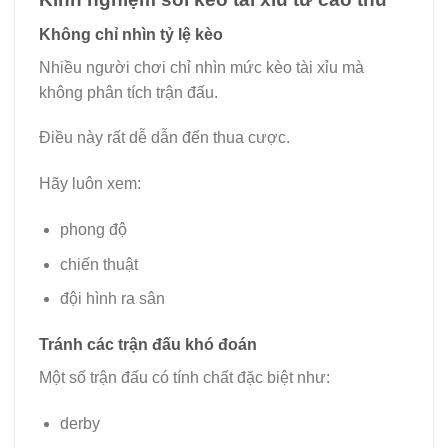
Không chỉ nhìn tỷ lệ kèo
Nhiều người chơi chỉ nhìn mức kèo tài xỉu mà
không phân tích trận đấu.
Điều này rất dễ dẫn đến thua cược.
Hãy luôn xem:
phong độ
chiến thuật
đội hình ra sân
Tránh các trận đấu khó đoán
Một số trận đấu có tính chất đặc biệt như:
derby