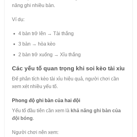
năng ghi nhiều bàn.
Ví dụ:
4 bàn trở lên → Tài thắng
3 bàn → hòa kèo
2 bàn trở xuống → Xỉu thắng
Các yếu tố quan trọng khi soi kèo tài xỉu
Để phân tích kèo tài xỉu hiệu quả, người chơi cần
xem xét nhiều yếu tố.
Phong độ ghi bàn của hai đội
Yếu tố đầu tiên cần xem là
khả năng ghi bàn của
đội bóng
.
Người chơi nên xem: