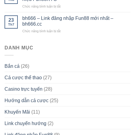
–
Tối
hiệu
ở
Chức năng bình luận bị tắt
Phân
Ưu
fun88kyc
Giới
Tích
Trong
thiệu
Chuyên
bh666 – Link đăng nhập Fun88 mới nhất –
Game
23
về
Sâu
bh666.cc
Bắn
Th7
game
Cùng
Cá
ở
Chức năng bình luận bị tắt
bài
Fun88
Đổi
bh666
rút
KYC
Thưởng
–
tiền
để
Link
DANH MỤC
uy
Đưa
đăng
tín
Ra
nhập
–
Quyết
Fun88
Thương
Định
Bắn cá
(26)
mới
hiệu
Chính
nhất
Fun88KYC
Xác
Cá cược thể thao
(27)
–
bh666.cc
Casino trực tuyến
(28)
Hướng dẫn cá cược
(25)
Khuyến Mãi
(11)
Link chuyển hướng
(2)
Link đăng nhập Fun88
(9)