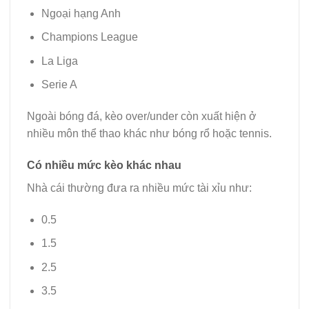
Ngoại hạng Anh
Champions League
La Liga
Serie A
Ngoài bóng đá, kèo over/under còn xuất hiện ở
nhiều môn thể thao khác như bóng rổ hoặc tennis.
Có nhiều mức kèo khác nhau
Nhà cái thường đưa ra nhiều mức tài xỉu như:
0.5
1.5
2.5
3.5