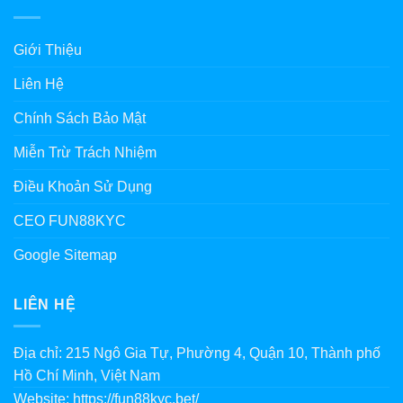
Giới Thiệu
Liên Hệ
Chính Sách Bảo Mật
Miễn Trừ Trách Nhiệm
Điều Khoản Sử Dụng
CEO FUN88KYC
Google Sitemap
LIÊN HỆ
Địa chỉ: 215 Ngô Gia Tự, Phường 4, Quận 10, Thành phố
Hồ Chí Minh, Việt Nam
Website: https://fun88kyc.bet/