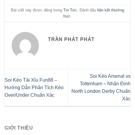
Bài viết này được đăng trong
Tin Tức
. Đánh dấu
liên kết thường
trực
.
TRẦN PHÁT PHÁT
Soi Kèo Arsenal vs
Soi Kèo Tài Xỉu Fun88 –
Tottenham – Nhận Định
Hướng Dẫn Phân Tích Kèo
North London Derby Chuẩn
Over/Under Chuẩn Xác
Xác
GIỚI THIỆU