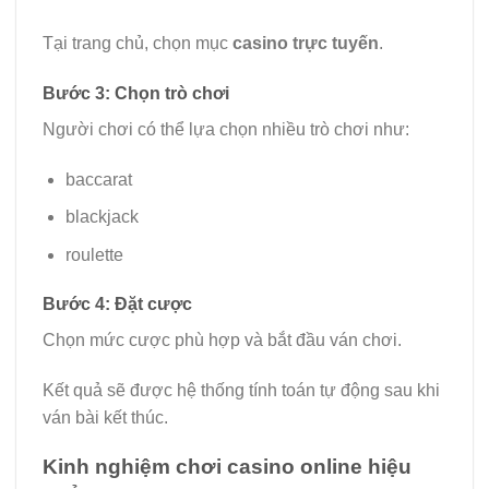
Tại trang chủ, chọn mục
casino trực tuyến
.
Bước 3: Chọn trò chơi
Người chơi có thể lựa chọn nhiều trò chơi như:
baccarat
blackjack
roulette
Bước 4: Đặt cược
Chọn mức cược phù hợp và bắt đầu ván chơi.
Kết quả sẽ được hệ thống tính toán tự động sau khi
ván bài kết thúc.
Kinh nghiệm chơi casino online hiệu