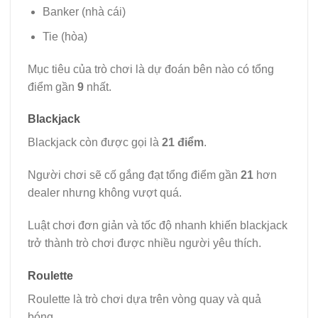
Banker (nhà cái)
Tie (hòa)
Mục tiêu của trò chơi là dự đoán bên nào có tổng
điểm gần
9
nhất.
Blackjack
Blackjack còn được gọi là
21 điểm
.
Người chơi sẽ cố gắng đạt tổng điểm gần
21
hơn
dealer nhưng không vượt quá.
Luật chơi đơn giản và tốc độ nhanh khiến blackjack
trở thành trò chơi được nhiều người yêu thích.
Roulette
Roulette là trò chơi dựa trên vòng quay và quả
bóng.