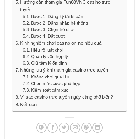
Hướng dẫn tham gia Fun88VNC casino trực
tuyến
Bước 1: Đăng ký tài khoản
Bước 2: Đăng nhập hệ thống
Bước 3: Chọn trò chơi
Bước 4: Đặt cược
Kinh nghiệm chơi casino online hiệu quả
Hiểu rõ luật chơi
Quản lý vốn hợp lý
Giữ tâm lý ổn định
Những lưu ý khi tham gia casino trực tuyến
Không chơi quá lâu
Chọn mức cược phù hợp
Kiểm soát cảm xúc
Vì sao casino trực tuyến ngày càng phổ biến?
Kết luận