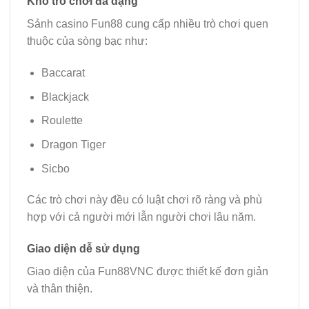
Kho trò chơi đa dạng
Sảnh casino Fun88 cung cấp nhiều trò chơi quen
thuộc của sòng bạc như:
Baccarat
Blackjack
Roulette
Dragon Tiger
Sicbo
Các trò chơi này đều có luật chơi rõ ràng và phù
hợp với cả người mới lẫn người chơi lâu năm.
Giao diện dễ sử dụng
Giao diện của Fun88VNC được thiết kế đơn giản
và thân thiện.