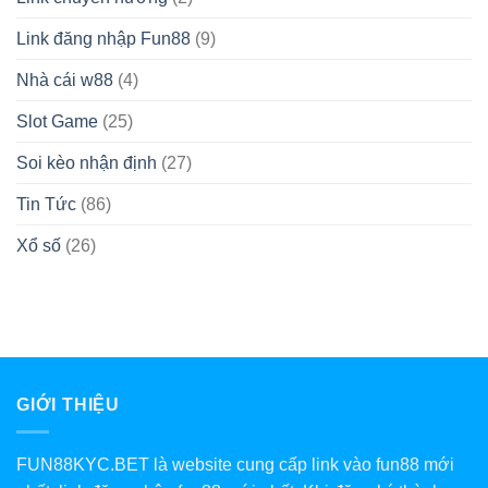
Link đăng nhập Fun88
(9)
Nhà cái w88
(4)
Slot Game
(25)
Soi kèo nhận định
(27)
Tin Tức
(86)
Xổ số
(26)
GIỚI THIỆU
FUN88KYC.BET là website cung cấp link vào fun88 mới