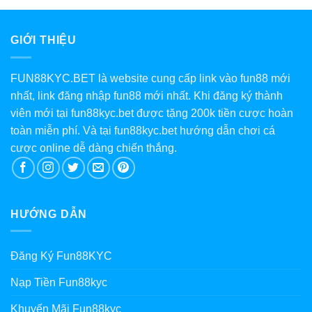
GIỚI THIỆU
FUN88KYC.BET là website cung cấp link vào fun88 mới
nhất, link đăng nhập fun88 mới nhất. Khi đăng ký thành
viên mới tại fun88kyc.bet được tặng 200k tiền cược hoàn
toàn miễn phí. Và tại fun88kyc.bet hướng dẫn chơi cá
cược online dễ dàng chiến thắng.
HƯỚNG DẪN
Đăng Ký Fun88KYC
Nạp Tiền Fun88kyc
Khuyến Mãi Fun88kyc