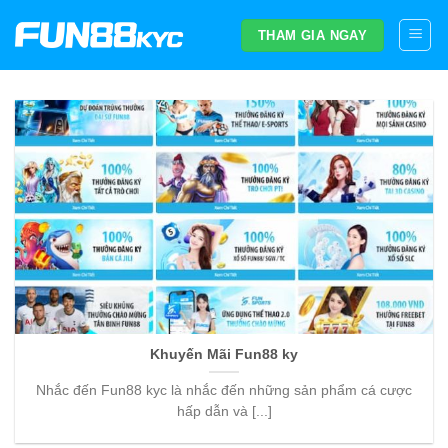
Bỏ
THAM GIA NGAY
qua
nội
dung
Khuyến Mãi Fun88 ky
Nhắc đến Fun88 kyc là nhắc đến những sản phẩm cá cược
hấp dẫn và [...]