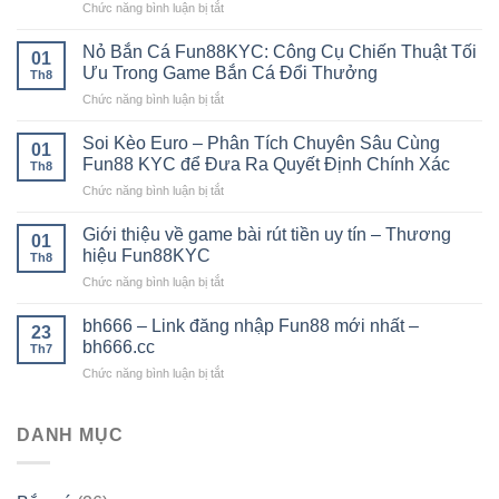
ở
Chức năng bình luận bị tắt
Cá
cược
Nỏ Bắn Cá Fun88KYC: Công Cụ Chiến Thuật Tối
01
thể
Ưu Trong Game Bắn Cá Đổi Thưởng
Th8
thao
ở
Chức năng bình luận bị tắt
Fun88
Nỏ
có
Bắn
an
Soi Kèo Euro – Phân Tích Chuyên Sâu Cùng
01
Cá
toàn
Fun88 KYC để Đưa Ra Quyết Định Chính Xác
Th8
Fun88KYC:
không?
ở
Chức năng bình luận bị tắt
Công
Đánh
Soi
Cụ
giá
Kèo
Chiến
Giới thiệu về game bài rút tiền uy tín – Thương
từ
01
Euro
Thuật
hiệu Fun88KYC
thương
Th8
–
Tối
hiệu
ở
Chức năng bình luận bị tắt
Phân
Ưu
fun88kyc
Giới
Tích
Trong
thiệu
Chuyên
bh666 – Link đăng nhập Fun88 mới nhất –
Game
23
về
Sâu
bh666.cc
Bắn
Th7
game
Cùng
Cá
ở
Chức năng bình luận bị tắt
bài
Fun88
Đổi
bh666
rút
KYC
Thưởng
–
tiền
để
Link
DANH MỤC
uy
Đưa
đăng
tín
Ra
nhập
–
Quyết
Fun88
Thương
Định