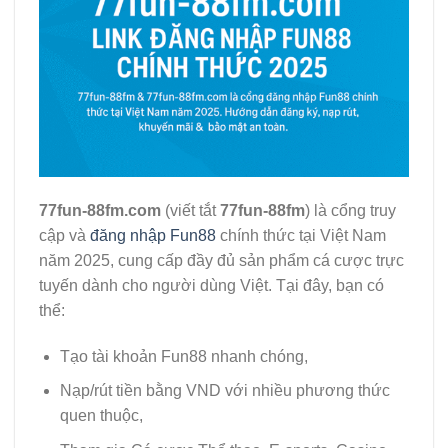
77fun-88fm.com
(viết tắt
77fun-88fm
) là cổng truy
cập và
đăng nhập Fun88
chính thức tại Việt Nam
năm 2025, cung cấp đầy đủ sản phẩm cá cược trực
tuyến dành cho người dùng Việt. Tại đây, bạn có
thể:
Tạo tài khoản Fun88 nhanh chóng,
Nạp/rút tiền bằng VND với nhiều phương thức
quen thuộc,