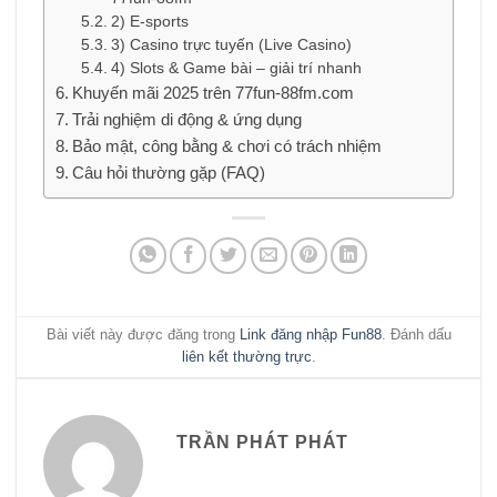
2) E-sports
3) Casino trực tuyến (Live Casino)
4) Slots & Game bài – giải trí nhanh
Khuyến mãi 2025 trên 77fun-88fm.com
Trải nghiệm di động & ứng dụng
Bảo mật, công bằng & chơi có trách nhiệm
Câu hỏi thường gặp (FAQ)
Bài viết này được đăng trong
Link đăng nhập Fun88
. Đánh dấu
liên kết thường trực
.
TRẦN PHÁT PHÁT