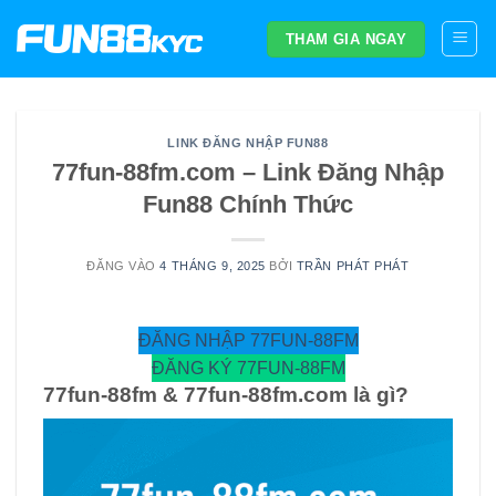
Bỏ
THAM GIA NGAY
qua
nội
dung
LINK ĐĂNG NHẬP FUN88
77fun-88fm.com – Link Đăng Nhập
Fun88 Chính Thức
ĐĂNG VÀO
4 THÁNG 9, 2025
BỞI
TRẦN PHÁT PHÁT
ĐĂNG NHẬP 77FUN-88FM
ĐĂNG KÝ 77FUN-88FM
77fun-88fm & 77fun-88fm.com là gì?