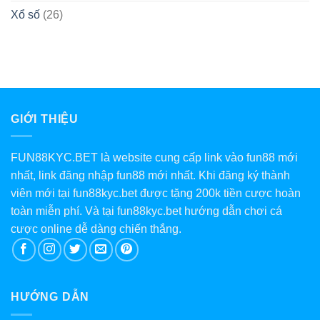
Xổ số
(26)
GIỚI THIỆU
FUN88KYC.BET là website cung cấp link vào fun88 mới
nhất, link đăng nhập fun88 mới nhất. Khi đăng ký thành
viên mới tại fun88kyc.bet được tặng 200k tiền cược hoàn
toàn miễn phí. Và tại fun88kyc.bet hướng dẫn chơi cá
cược online dễ dàng chiến thắng.
HƯỚNG DẪN