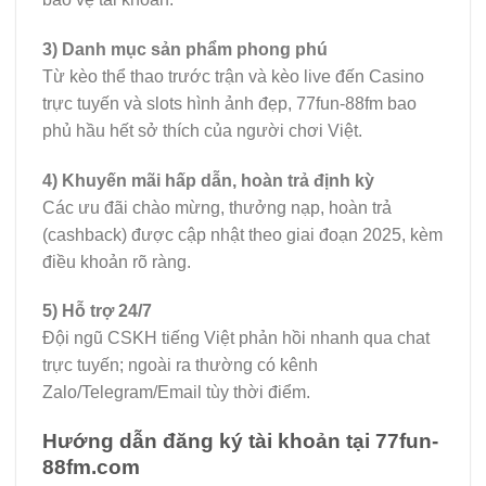
3) Danh mục sản phẩm phong phú
Từ kèo thể thao trước trận và kèo live đến Casino
trực tuyến và slots hình ảnh đẹp, 77fun-88fm bao
phủ hầu hết sở thích của người chơi Việt.
4) Khuyến mãi hấp dẫn, hoàn trả định kỳ
Các ưu đãi chào mừng, thưởng nạp, hoàn trả
(cashback) được cập nhật theo giai đoạn 2025, kèm
điều khoản rõ ràng.
5) Hỗ trợ 24/7
Đội ngũ CSKH tiếng Việt phản hồi nhanh qua chat
trực tuyến; ngoài ra thường có kênh
Zalo/Telegram/Email tùy thời điểm.
Hướng dẫn đăng ký tài khoản tại 77fun-
88fm.com