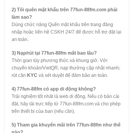
2) Tôi quên mật khẩu trên 77fun-88fm.com phải
làm sao?
Dùng chức năng Quên mật khẩu trên trang đăng
nhập hoặc liên hệ CSKH 24/7 để được hỗ trợ đặt lại
an toàn.
3) Nạp/rút tại 77fun-88fm mất bao lâu?
Thời gian tùy phương thức và khung giờ. Với
chuyển khoản/VietQR, nạp thường cập nhật nhanh;
rút cần
KYC
và xét duyệt để đảm bảo an toàn.
4) 77fun-88fm có app di động không?
Trải nghiệm tốt nhất là web di động. Nếu có bản cài
đặt, hãy tải trực tiếp từ 77fun-88fm.com và cho phép
trên thiết bị của bạn (nếu cần).
5) Tham gia khuyến mãi trên 77fun-88fm như thế
nào?