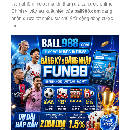
trải nghiệm mượt mà khi tham gia cá cược online.
Chính vì vậy, sự xuất hiện của
ball988.com
đang
nhận được rất nhiều sự chú ý từ cộng đồng cược
thủ.