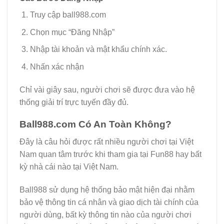
Truy cập ball988.com
Chọn mục “Đăng Nhập”
Nhập tài khoản và mật khẩu chính xác.
Nhấn xác nhận
Chỉ vài giây sau, người chơi sẽ được đưa vào hệ
thống giải trí trực tuyến đầy đủ.
Ball988.com Có An Toàn Không?
Đây là câu hỏi được rất nhiều người chơi tại Việt
Nam quan tâm trước khi tham gia tại Fun88 hay bất
kỳ nhà cái nào tại Việt Nam.
Ball988 sử dụng hệ thống bảo mật hiện đại nhằm
bảo vệ thông tin cá nhân và giao dịch tài chính của
người dùng, bất kỳ thông tin nào của người chơi