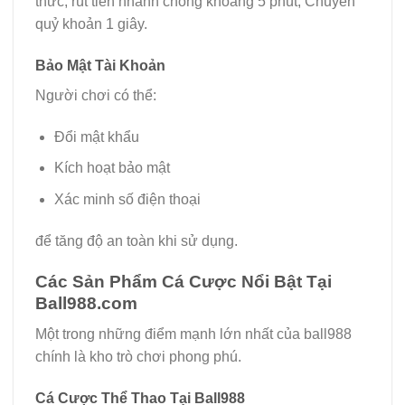
thức, rút tiền nhanh chóng khoảng 5 phút, Chuyển
quỷ khoản 1 giây.
Bảo Mật Tài Khoản
Người chơi có thể:
Đổi mật khẩu
Kích hoạt bảo mật
Xác minh số điện thoại
để tăng độ an toàn khi sử dụng.
Các Sản Phẩm Cá Cược Nổi Bật Tại
Ball988.com
Một trong những điểm mạnh lớn nhất của ball988
chính là kho trò chơi phong phú.
Cá Cược Thể Thao Tại Ball988