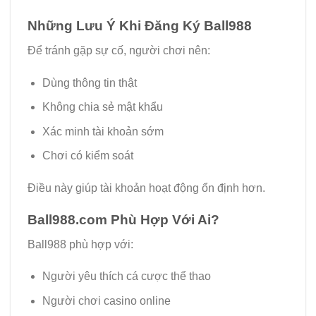
Những Lưu Ý Khi Đăng Ký Ball988
Để tránh gặp sự cố, người chơi nên:
Dùng thông tin thật
Không chia sẻ mật khẩu
Xác minh tài khoản sớm
Chơi có kiểm soát
Điều này giúp tài khoản hoạt động ổn định hơn.
Ball988.com Phù Hợp Với Ai?
Ball988 phù hợp với:
Người yêu thích cá cược thể thao
Người chơi casino online