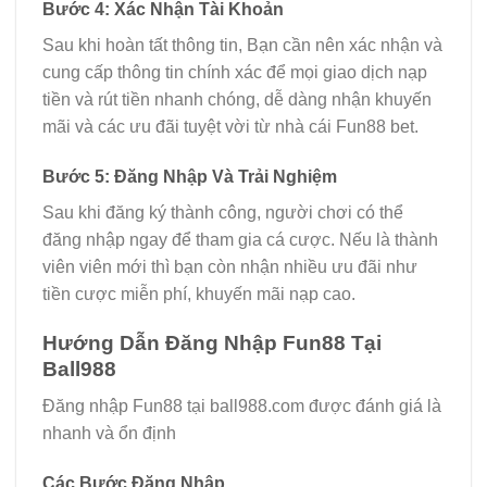
Bước 4: Xác Nhận Tài Khoản
Sau khi hoàn tất thông tin, Bạn cần nên xác nhận và
cung cấp thông tin chính xác để mọi giao dịch nạp
tiền và rút tiền nhanh chóng, dễ dàng nhận khuyến
mãi và các ưu đãi tuyệt vời từ nhà cái Fun88 bet.
Bước 5: Đăng Nhập Và Trải Nghiệm
Sau khi đăng ký thành công, người chơi có thể
đăng nhập ngay để tham gia cá cược. Nếu là thành
viên viên mới thì bạn còn nhận nhiều ưu đãi như
tiền cược miễn phí, khuyến mãi nạp cao.
Hướng Dẫn Đăng Nhập Fun88 Tại
Ball988
Đăng nhập Fun88 tại ball988.com được đánh giá là
nhanh và ổn định
Các Bước Đăng Nhập