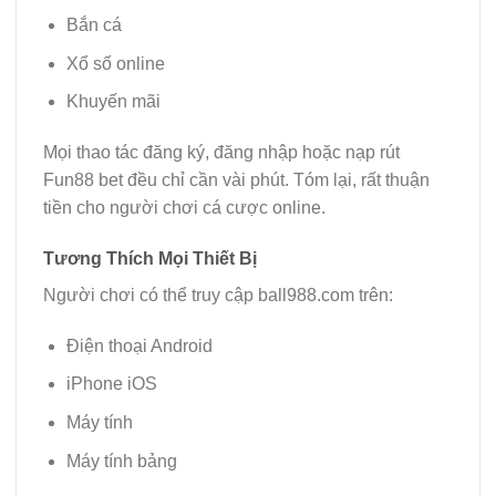
Bắn cá
Xổ số online
Khuyến mãi
Mọi thao tác đăng ký, đăng nhập hoặc nạp rút
Fun88 bet đều chỉ cần vài phút. Tóm lại, rất thuận
tiền cho người chơi cá cược online.
Tương Thích Mọi Thiết Bị
Người chơi có thể truy cập ball988.com trên:
Điện thoại Android
iPhone iOS
Máy tính
Máy tính bảng