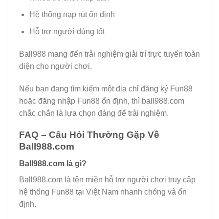
Hệ thống nạp rút ổn định
Hỗ trợ người dùng tốt
Ball988 mang đến trải nghiệm giải trí trực tuyến toàn
diện cho người chơi.
Nếu bạn đang tìm kiếm một địa chỉ đăng ký Fun88
hoặc đăng nhập Fun88 ổn định, thì ball988.com
chắc chắn là lựa chọn đáng để trải nghiệm.
FAQ – Câu Hỏi Thường Gặp Về
Ball988.com
Ball988.com là gì?
Ball988.com là tên miền hỗ trợ người chơi truy cập
hệ thống Fun88 tại Việt Nam nhanh chóng và ổn
định.