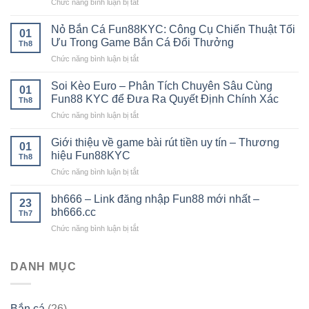
ở
Chức năng bình luận bị tắt
Cá
cược
Nỏ Bắn Cá Fun88KYC: Công Cụ Chiến Thuật Tối
01
thể
Ưu Trong Game Bắn Cá Đổi Thưởng
Th8
thao
ở
Chức năng bình luận bị tắt
Fun88
Nỏ
có
Bắn
an
Soi Kèo Euro – Phân Tích Chuyên Sâu Cùng
01
Cá
toàn
Fun88 KYC để Đưa Ra Quyết Định Chính Xác
Th8
Fun88KYC:
không?
ở
Chức năng bình luận bị tắt
Công
Đánh
Soi
Cụ
giá
Kèo
Chiến
Giới thiệu về game bài rút tiền uy tín – Thương
từ
01
Euro
Thuật
hiệu Fun88KYC
thương
Th8
–
Tối
hiệu
ở
Chức năng bình luận bị tắt
Phân
Ưu
fun88kyc
Giới
Tích
Trong
thiệu
Chuyên
bh666 – Link đăng nhập Fun88 mới nhất –
Game
23
về
Sâu
bh666.cc
Bắn
Th7
game
Cùng
Cá
ở
Chức năng bình luận bị tắt
bài
Fun88
Đổi
bh666
rút
KYC
Thưởng
–
tiền
để
Link
DANH MỤC
uy
Đưa
đăng
tín
Ra
nhập
–
Quyết
Fun88
Thương
Định
Bắn cá
(26)