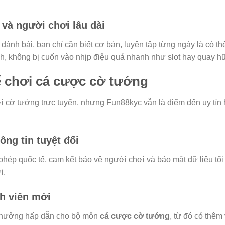
 và người chơi lâu dài
ánh bài, bạn chỉ cần biết cơ bản, luyện tập từng ngày là có thể
nh, không bị cuốn vào nhịp điệu quá nhanh như slot hay quay hũ
 chơi cá cược cờ tướng
ơi cờ tướng trực tuyến, nhưng Fun88kyc vẫn là điểm đến uy tín
ng tin tuyệt đối
hép quốc tế, cam kết bảo vệ người chơi và bảo mật dữ liệu tối
i.
nh viên mới
i thưởng hấp dẫn cho bộ môn
cá cược cờ tướng
, từ đó có thêm