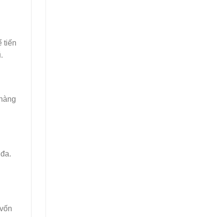
 tiến
.
 hàng
 đa.
 vốn