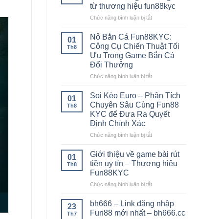
từ thương hiệu fun88kyc
ở
Chức năng bình luận bị tắt
Cá
cược
Nỏ Bắn Cá Fun88KYC:
01
thể
Công Cụ Chiến Thuật Tối
Th8
thao
Ưu Trong Game Bắn Cá
Fun88
Đổi Thưởng
có
an
ở
Chức năng bình luận bị tắt
toàn
Nỏ
không?
Bắn
Soi Kèo Euro – Phân Tích
01
Đánh
Cá
Chuyên Sâu Cùng Fun88
Th8
giá
Fun88KYC:
KYC để Đưa Ra Quyết
từ
Công
Định Chính Xác
thương
Cụ
hiệu
Chiến
ở
Chức năng bình luận bị tắt
fun88kyc
Thuật
Soi
Tối
Kèo
Giới thiệu về game bài rút
01
Ưu
Euro
tiền uy tín – Thương hiệu
Th8
Trong
–
Fun88KYC
Game
Phân
Bắn
ở
Chức năng bình luận bị tắt
Tích
Cá
Giới
Chuyên
Đổi
thiệu
Sâu
bh666 – Link đăng nhập
23
Thưởng
về
Cùng
Fun88 mới nhất – bh666.cc
Th7
game
Fun88