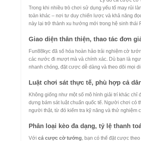
Trong khi nhiều trò chơi sử dụng yếu tố may rủi là
toàn khác – nơi tư duy chiến lược và khả năng đọc
này lại trở thành xu hướng mới trong hệ sinh thái
Giao diện thân thiện, thao tác đơn gi
Fun88kyc đã số hóa hoàn hảo trải nghiệm cờ tướng 
các nước đi mượt mà và chính xác. Dù bạn là ngườ
nhanh chóng, đặt cược dễ dàng và theo dõi mọi di
Luật chơi sát thực tế, phù hợp cả dâ
Không giống như một số mô hình giải trí khác ch
dựng bám sát luật chuẩn quốc tế. Người chơi có t
người thật, từ đó kiểm tra kỹ năng và thử nghiệm c
Phân loại kèo đa dạng, tỷ lệ thanh t
Với
cá cược cờ tướng
, bạn có thể đặt cược theo