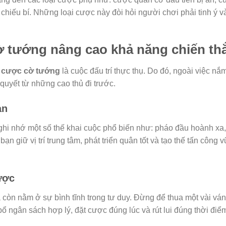
chiếu bí. Những loại cược này đòi hỏi người chơi phải tinh ý v
ờ tướng nâng cao khả năng chiến th
 cược cờ tướng
là cuộc đấu trí thực thụ. Do đó, ngoài việc nắm
 quyết từ những cao thủ đi trước.
ản
 ghi nhớ một số thế khai cuộc phổ biến như: pháo đầu hoành xa,
 giữ vị trí trung tâm, phát triển quân tốt và tạo thế tấn công 
cược
còn nằm ở sự bình tĩnh trong tư duy. Đừng để thua một vài vá
ổ ngân sách hợp lý, đặt cược đúng lúc và rút lui đúng thời điể