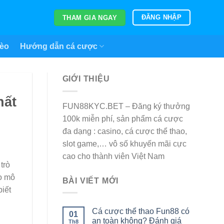
ĐĂNG NHẬP
THAM GIA NGAY
kèo
Hướng dẫn cá cược
GIỚI THIỆU
hất
FUN88KYC.BET – Đăng ký thưởng
100k miễn phí, sản phẩm cá cược
đa dạng : casino, cá cược thể thao,
slot game,… vô số khuyến mãi cực
cao cho thành viên Việt Nam
trò
ào mô
BÀI VIẾT MỚI
biết
Cá cược thể thao Fun88 có
01
an toàn không? Đánh giá
Th8