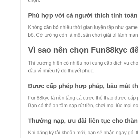
chọn.
Phù hợp với cả người thích tính toán
Không cần bỏ nhiều thời gian luyện tập như game đ
bộ. Cờ tướng còn là một sân chơi giải trí lành mạ
Vì sao nên chọn Fun88kyc
để
Thị trường hiện có nhiều nơi cung cấp dịch vụ ch
đầu vì nhiều lý do thuyết phục.
Được cấp phép hợp pháp, bảo mật thô
Fun88kyc là nền tảng cá cược thể thao được cấp p
Bạn có thể an tâm nạp rút tiền, chơi mọi lúc mọi nơ
Thưởng nạp, ưu đãi liên tục cho thà
Khi đăng ký tài khoản mới, bạn sẽ nhận ngay gó