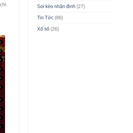
chỉ
Soi kèo nhận định
(27)
Tin Tức
(86)
Xổ số
(26)