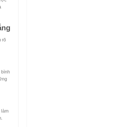
à
ắng
 rõ
 bình
vững
n làm
m.