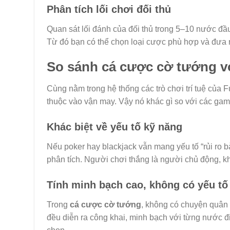
Phân tích lối chơi đối thủ
Quan sát lối đánh của đối thủ trong 5–10 nước đ
Từ đó bạn có thể chọn loại cược phù hợp và đưa ra
So sánh cá cược cờ tướng vớ
Cùng nằm trong hệ thống các trò chơi trí tuệ của 
thuộc vào vận may. Vậy nó khác gì so với các ga
Khác biệt về yếu tố kỹ năng
Nếu poker hay blackjack vẫn mang yếu tố “rủi ro b
phân tích. Người chơi thắng là người chủ động, k
Tính minh bạch cao, không có yếu tố
Trong
cá cược cờ tướng
, không có chuyện quân 
đều diễn ra công khai, minh bạch với từng nước đi