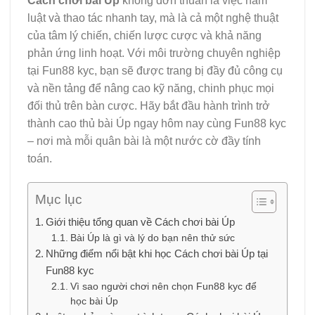
Cách chơi bài Úp
không đơn thuần là việc nắm
luật và thao tác nhanh tay, mà là cả một nghệ thuật
của tâm lý chiến, chiến lược cược và khả năng
phản ứng linh hoạt. Với môi trường chuyên nghiệp
tại Fun88 kyc, bạn sẽ được trang bị đầy đủ công cụ
và nền tảng để nâng cao kỹ năng, chinh phục mọi
đối thủ trên bàn cược. Hãy bắt đầu hành trình trở
thành cao thủ bài Úp ngay hôm nay cùng Fun88 kyc
– nơi mà mỗi quân bài là một nước cờ đầy tính
toán.
Mục lục
Giới thiệu tổng quan về Cách chơi bài Úp
Bài Úp là gì và lý do bạn nên thử sức
Những điểm nổi bật khi học Cách chơi bài Úp tại
Fun88 kyc
Vì sao người chơi nên chọn Fun88 kyc để
học bài Úp