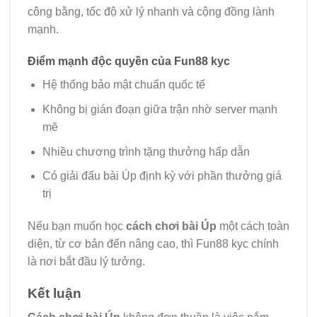
công bằng, tốc độ xử lý nhanh và cộng đồng lành
mạnh.
Điểm mạnh độc quyền của Fun88 kyc
Hệ thống bảo mật chuẩn quốc tế
Không bị gián đoạn giữa trận nhờ server mạnh
mẽ
Nhiều chương trình tặng thưởng hấp dẫn
Có giải đấu bài Úp định kỳ với phần thưởng giá
trị
Nếu bạn muốn học
cách chơi bài Úp
một cách toàn
diện, từ cơ bản đến nâng cao, thì Fun88 kyc chính
là nơi bắt đầu lý tưởng.
Kết luận