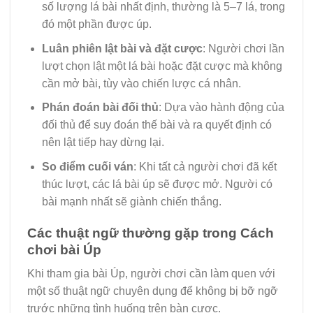
số lượng lá bài nhất định, thường là 5–7 lá, trong
đó một phần được úp.
Luân phiên lật bài và đặt cược
: Người chơi lần
lượt chọn lật một lá bài hoặc đặt cược mà không
cần mở bài, tùy vào chiến lược cá nhân.
Phán đoán bài đối thủ
: Dựa vào hành động của
đối thủ để suy đoán thế bài và ra quyết định có
nên lật tiếp hay dừng lại.
So điểm cuối ván
: Khi tất cả người chơi đã kết
thúc lượt, các lá bài úp sẽ được mở. Người có
bài mạnh nhất sẽ giành chiến thắng.
Các thuật ngữ thường gặp trong Cách
chơi bài Úp
Khi tham gia bài Úp, người chơi cần làm quen với
một số thuật ngữ chuyên dụng để không bị bỡ ngỡ
trước những tình huống trên bàn cược.