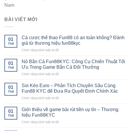
Nam
BÀI VIẾT MỚI
Cá cược thể thao Fun88 có an toàn không? Đánh
01
giá từ thương hiệu fun88kyc
Th8
ở
Chức năng bình luận bị tắt
Cá
cược
Nỏ Bắn Cá Fun88KYC: Công Cụ Chiến Thuật Tối
01
thể
Ưu Trong Game Bắn Cá Đổi Thưởng
Th8
thao
ở
Chức năng bình luận bị tắt
Fun88
Nỏ
có
Bắn
an
Soi Kèo Euro – Phân Tích Chuyên Sâu Cùng
01
Cá
toàn
Fun88 KYC để Đưa Ra Quyết Định Chính Xác
Th8
Fun88KYC:
không?
ở
Chức năng bình luận bị tắt
Công
Đánh
Soi
Cụ
giá
Kèo
Chiến
Giới thiệu về game bài rút tiền uy tín – Thương
từ
01
Euro
Thuật
hiệu Fun88KYC
thương
Th8
–
Tối
hiệu
ở
Chức năng bình luận bị tắt
Phân
Ưu
fun88kyc
Giới
Tích
Trong