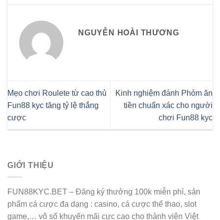
NGUYỄN HOÀI THƯƠNG
Mẹo chơi Roulete từ cao thủ
Kinh nghiệm đánh Phỏm ăn
Fun88 kyc tăng tỷ lệ thắng
tiền chuẩn xác cho người
cược
chơi Fun88 kyc
GIỚI THIỆU
FUN88KYC.BET – Đăng ký thưởng 100k miễn phí, sản
phẩm cá cược đa dạng : casino, cá cược thể thao, slot
game,… vô số khuyến mãi cực cao cho thành viên Việt