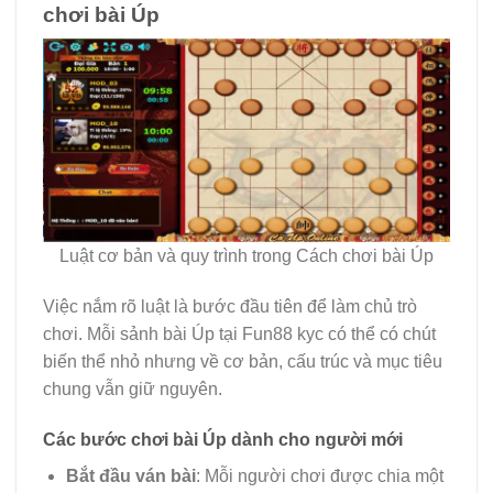
chơi bài Úp
Luật cơ bản và quy trình trong Cách chơi bài Úp
Việc nắm rõ luật là bước đầu tiên để làm chủ trò
chơi. Mỗi sảnh bài Úp tại Fun88 kyc có thể có chút
biến thể nhỏ nhưng về cơ bản, cấu trúc và mục tiêu
chung vẫn giữ nguyên.
Các bước chơi bài Úp dành cho người mới
Bắt đầu ván bài
: Mỗi người chơi được chia một