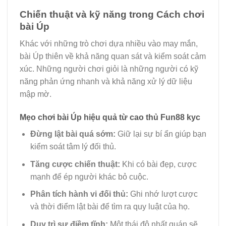
Chiến thuật và kỹ năng trong Cách chơi
bài Úp
Khác với những trò chơi dựa nhiều vào may mắn,
bài Úp thiên về khả năng quan sát và kiểm soát cảm
xúc. Những người chơi giỏi là những người có kỹ
năng phản ứng nhanh và khả năng xử lý dữ liệu
mập mờ.
Mẹo chơi bài Úp hiệu quả từ cao thủ Fun88 kyc
Đừng lật bài quá sớm:
Giữ lại sự bí ẩn giúp bạn
kiểm soát tâm lý đối thủ.
Tăng cược chiến thuật:
Khi có bài đẹp, cược
mạnh để ép người khác bỏ cuộc.
Phân tích hành vi đối thủ:
Ghi nhớ lượt cược
và thời điểm lật bài để tìm ra quy luật của họ.
Duy trì sự điềm tĩnh:
Một thái độ nhất quán sẽ