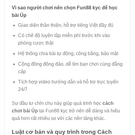
Vì sao người chơi nên chọn Fun88 kyc
để học
bài Úp
Giao diện thân thiện, hỗ trợ tiếng Việt đầy đủ
Có chế độ luyện tập miễn phí trước khi vào
phòng cược thật
Hệ thống chia bài tự động, công bằng, bảo mật
Cộng đồng đông đảo, dễ tìm bạn chơi cùng đẳng
cấp
Tích hợp video hướng dẫn và hỗ trợ trực tuyến
24/7
Sự đầu tư chỉn chu này giúp quá trình học
cách
chơi bài Úp
tại Fun88 kyc trở nên dễ dàng và hiệu
quả hơn rất nhiều so với các nền tảng khác.
Luật cơ bản và quy trình trong Cách