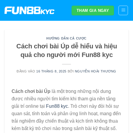
Bỏ
THAM GIA NGAY
qua
nội
dung
HƯỚNG DẪN CÁ CƯỢC
Cách chơi bài Úp dễ hiểu và hiệu
quả cho người mới Fun88 kyc
ĐĂNG VÀO
16 THÁNG 8, 2025
BỞI
NGUYỄN HOÀI THƯƠNG
Cách chơi bài Úp
là một trong những nội dung
được nhiều người tìm kiếm khi tham gia nền tảng
giải trí online tại
Fun88 kyc
. Trò chơi này đòi hỏi sự
quan sát, tính toán và phản ứng linh hoạt, mang đến
trải nghiệm đầy chiến thuật và kịch tính không thua
kém bất kỳ trò chơi nào trong sảnh bài kỹ thuật số.