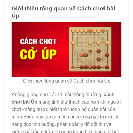
Giới thiệu tổng quan về Cách chơi bài
Úp
Giới thiệu tổng quan về Cách chơi bài Úp
Không giống như các trò bài thông thường,
cách
chơi bài Úp
mang tính thử thách cao hơn khi người
chơi không được biết trước toàn bộ quân bài của
mình. Điều này tạo ra một môi trường giải trí nơi kỹ
năng đọc tình huống, phán đoán ý đồ đối thủ và
kiểm soát rủi ro trở nên quan trọng hơn bao giờ hết.