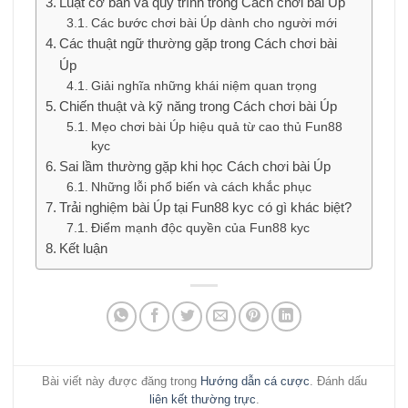
Luật cơ bản và quy trình trong Cách chơi bài Úp
Các bước chơi bài Úp dành cho người mới
Các thuật ngữ thường gặp trong Cách chơi bài
Úp
Giải nghĩa những khái niệm quan trọng
Chiến thuật và kỹ năng trong Cách chơi bài Úp
Mẹo chơi bài Úp hiệu quả từ cao thủ Fun88
kyc
Sai lầm thường gặp khi học Cách chơi bài Úp
Những lỗi phổ biến và cách khắc phục
Trải nghiệm bài Úp tại Fun88 kyc có gì khác biệt?
Điểm mạnh độc quyền của Fun88 kyc
Kết luận
Bài viết này được đăng trong
Hướng dẫn cá cược
. Đánh dấu
liên kết thường trực
.