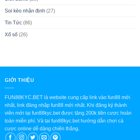
Soi kèo nhận định
(27)
Tin Tức
(86)
Xổ số
(26)
GIỚI THIỆU
FUN88KYC.BET là website cung cấp link vào fun88 mới
nhất, link đăng nhập fun88 mới nhất. Khi đăng ký thành
viên mới tại fun88kyc.bet được tặng 200k tiền cược hoàn
toàn miễn phí. Và tại fun88kyc.bet hướng dẫn chơi cá
cược online dễ dàng chiến thắng.