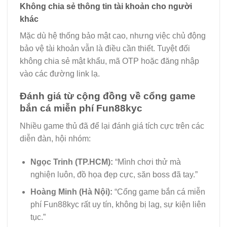
Không chia sẻ thông tin tài khoản cho người
khác
Mặc dù hệ thống bảo mật cao, nhưng việc chủ động
bảo vệ tài khoản vẫn là điều cần thiết. Tuyệt đối
không chia sẻ mật khẩu, mã OTP hoặc đăng nhập
vào các đường link lạ.
Đánh giá từ cộng đồng về cổng game
bắn cá miễn phí Fun88kyc
Nhiều game thủ đã để lại đánh giá tích cực trên các
diễn đàn, hội nhóm:
Ngọc Trinh (TP.HCM):
“Mình chơi thử mà
nghiện luôn, đồ họa đẹp cực, săn boss đã tay.”
Hoàng Minh (Hà Nội):
“Cổng game bắn cá miễn
phí Fun88kyc rất uy tín, không bị lag, sự kiện liên
tục.”