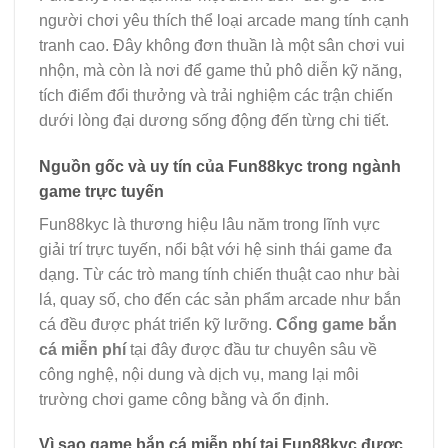
người chơi yêu thích thể loại arcade mang tính cạnh
tranh cao. Đây không đơn thuần là một sân chơi vui
nhộn, mà còn là nơi để game thủ phô diễn kỹ năng,
tích điểm đổi thưởng và trải nghiệm các trận chiến
dưới lòng đại dương sống động đến từng chi tiết.
Nguồn gốc và uy tín của Fun88kyc
trong ngành
game trực tuyến
Fun88kyc là thương hiệu lâu năm trong lĩnh vực
giải trí trực tuyến, nổi bật với hệ sinh thái game đa
dạng. Từ các trò mang tính chiến thuật cao như bài
lá, quay số, cho đến các sản phẩm arcade như bắn
cá đều được phát triển kỹ lưỡng.
Cổng game bắn
cá miễn phí
tại đây được đầu tư chuyên sâu về
công nghệ, nội dung và dịch vụ, mang lại môi
trường chơi game công bằng và ổn định.
Vì sao game bắn cá miễn phí tại Fun88kyc
được