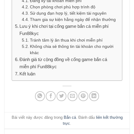
Đăng ký tài khoản miễn phí
Chọn phòng chơi phù hợp trình độ
Sử dụng đạn hợp lý, tiết kiệm tài nguyên
Tham gia sự kiện hằng ngày để nhận thưởng
Lưu ý khi chơi tại cổng game bắn cá miễn phí
Fun88kyc
Tránh tâm lý ăn thua khi chơi miễn phí
Không chia sẻ thông tin tài khoản cho người
khác
Đánh giá từ cộng đồng về cổng game bắn cá
miễn phí Fun88kyc
Kết luận
Bài viết này được đăng trong
Bắn cá
. Đánh dấu
liên kết thường
trực
.