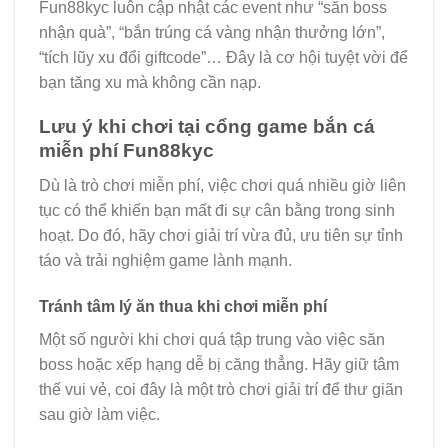
Fun88kyc luôn cập nhật các event như “săn boss
nhận quà”, “bắn trúng cá vàng nhận thưởng lớn”,
“tích lũy xu đổi giftcode”… Đây là cơ hội tuyệt vời để
bạn tăng xu mà không cần nạp.
Lưu ý khi chơi tại cổng game bắn cá
miễn phí Fun88kyc
Dù là trò chơi miễn phí, việc chơi quá nhiều giờ liên
tục có thể khiến bạn mất đi sự cân bằng trong sinh
hoạt. Do đó, hãy chơi giải trí vừa đủ, ưu tiên sự tỉnh
táo và trải nghiệm game lành mạnh.
Tránh tâm lý ăn thua khi chơi miễn phí
Một số người khi chơi quá tập trung vào việc săn
boss hoặc xếp hạng dễ bị căng thẳng. Hãy giữ tâm
thế vui vẻ, coi đây là một trò chơi giải trí để thư giãn
sau giờ làm việc.