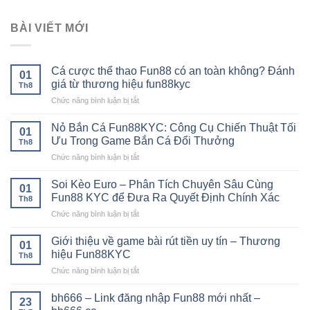
BÀI VIẾT MỚI
Cá cược thể thao Fun88 có an toàn không? Đánh
01
giá từ thương hiệu fun88kyc
Th8
ở
Chức năng bình luận bị tắt
Cá
cược
Nỏ Bắn Cá Fun88KYC: Công Cụ Chiến Thuật Tối
01
thể
Ưu Trong Game Bắn Cá Đổi Thưởng
Th8
thao
ở
Chức năng bình luận bị tắt
Fun88
Nỏ
có
Bắn
an
Soi Kèo Euro – Phân Tích Chuyên Sâu Cùng
01
Cá
toàn
Fun88 KYC để Đưa Ra Quyết Định Chính Xác
Th8
Fun88KYC:
không?
ở
Chức năng bình luận bị tắt
Công
Đánh
Soi
Cụ
giá
Kèo
Chiến
Giới thiệu về game bài rút tiền uy tín – Thương
từ
01
Euro
Thuật
hiệu Fun88KYC
thương
Th8
–
Tối
hiệu
ở
Chức năng bình luận bị tắt
Phân
Ưu
fun88kyc
Giới
Tích
Trong
thiệu
Chuyên
bh666 – Link đăng nhập Fun88 mới nhất –
Game
23
về
Sâu
Bắn