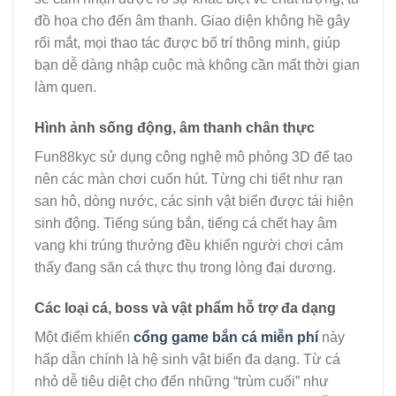
đồ họa cho đến âm thanh. Giao diện không hề gây
rối mắt, mọi thao tác được bố trí thông minh, giúp
bạn dễ dàng nhập cuộc mà không cần mất thời gian
làm quen.
Hình ảnh sống động, âm thanh chân thực
Fun88kyc sử dụng công nghệ mô phỏng 3D để tạo
nên các màn chơi cuốn hút. Từng chi tiết như rạn
san hô, dòng nước, các sinh vật biển được tái hiện
sinh động. Tiếng súng bắn, tiếng cá chết hay âm
vang khi trúng thưởng đều khiến người chơi cảm
thấy đang săn cá thực thụ trong lòng đại dương.
Các loại cá, boss và vật phẩm hỗ trợ đa dạng
Một điểm khiến
cổng game bắn cá miễn phí
này
hấp dẫn chính là hệ sinh vật biển đa dạng. Từ cá
nhỏ dễ tiêu diệt cho đến những “trùm cuối” như