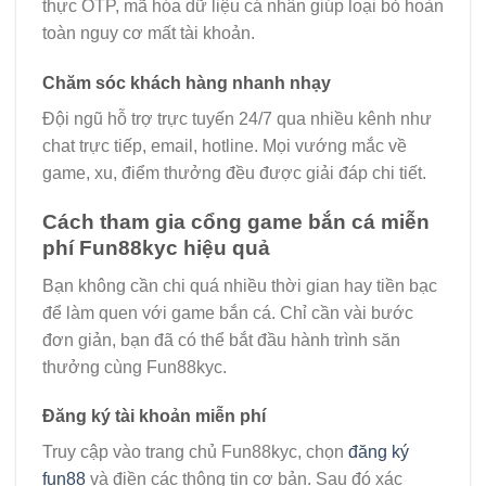
thực OTP, mã hóa dữ liệu cá nhân giúp loại bỏ hoàn
toàn nguy cơ mất tài khoản.
Chăm sóc khách hàng nhanh nhạy
Đội ngũ hỗ trợ trực tuyến 24/7 qua nhiều kênh như
chat trực tiếp, email, hotline. Mọi vướng mắc về
game, xu, điểm thưởng đều được giải đáp chi tiết.
Cách tham gia cổng game bắn cá miễn
phí Fun88kyc
hiệu quả
Bạn không cần chi quá nhiều thời gian hay tiền bạc
để làm quen với game bắn cá. Chỉ cần vài bước
đơn giản, bạn đã có thể bắt đầu hành trình săn
thưởng cùng Fun88kyc.
Đăng ký tài khoản miễn phí
Truy cập vào trang chủ Fun88kyc, chọn
đăng ký
fun88
và điền các thông tin cơ bản. Sau đó xác