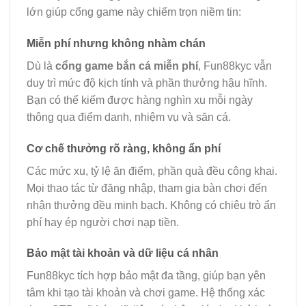
lớn giúp cổng game này chiếm trọn niềm tin:
Miễn phí nhưng không nhàm chán
Dù là
cổng game bắn cá miễn phí
, Fun88kyc vẫn
duy trì mức độ kịch tính và phần thưởng hậu hĩnh.
Bạn có thể kiếm được hàng nghìn xu mỗi ngày
thông qua điểm danh, nhiệm vụ và săn cá.
Cơ chế thưởng rõ ràng, không ẩn phí
Các mức xu, tỷ lệ ăn điểm, phần quà đều công khai.
Mọi thao tác từ đăng nhập, tham gia bàn chơi đến
nhận thưởng đều minh bạch. Không có chiêu trò ẩn
phí hay ép người chơi nạp tiền.
Bảo mật tài khoản và dữ liệu cá nhân
Fun88kyc tích hợp bảo mật đa tầng, giúp bạn yên
tâm khi tạo tài khoản và chơi game. Hệ thống xác