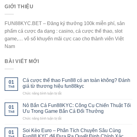
GIỚI THIỆU
FUN88KYC.BET – Đăng ký thưởng 100k miễn phí, sản
phẩm cá cược đa dạng : casino, cá cược thể thao, slot
game,… vô số khuyến mãi cực cao cho thành viên Việt
Nam
BÀI VIẾT MỚI
Cá cược thể thao Fun88 có an toàn không? Đánh
01
giá từ thương hiệu fun88kyc
Th8
ở
Chức năng bình luận bị tắt
Cá
cược
Nỏ Bắn Cá Fun88KYC: Công Cụ Chiến Thuật Tối
01
thể
Ưu Trong Game Bắn Cá Đổi Thưởng
Th8
thao
ở
Chức năng bình luận bị tắt
Fun88
Nỏ
có
Bắn
an
Soi Kèo Euro – Phân Tích Chuyên Sâu Cùng
01
Cá
toàn
Fun88 KYC để Đưa Ra Quyết Định Chính Xác
Th8