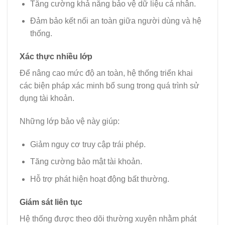
Tăng cường khả năng bảo vệ dữ liệu cá nhân.
Đảm bảo kết nối an toàn giữa người dùng và hệ
thống.
Xác thực nhiều lớp
Để nâng cao mức độ an toàn, hệ thống triển khai
các biện pháp xác minh bổ sung trong quá trình sử
dụng tài khoản.
Những lớp bảo vệ này giúp:
Giảm nguy cơ truy cập trái phép.
Tăng cường bảo mật tài khoản.
Hỗ trợ phát hiện hoạt động bất thường.
Giám sát liên tục
Hệ thống được theo dõi thường xuyên nhằm phát