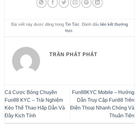
Bài viết này được đăng trong
Tin Tức
. Đánh dấu
liên kết thường
trực
.
TRẦN PHÁT PHÁT
Cá Cược Bóng Chuyền
Fun88KYC Mobile – Hướng
Fun88 KYC – Trải Nghiệm
Dẫn Truy Cập Fun88 Trên
Kèo Thể Thao Hấp Dẫn Và
Điện Thoại Nhanh Chóng Và
Đầy Kịch Tính
Thuận Tiện