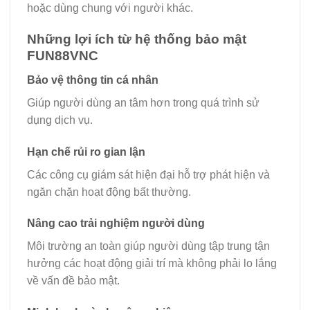
hoặc dùng chung với người khác.
Những lợi ích từ hệ thống bảo mật
FUN88VNC
Bảo vệ thông tin cá nhân
Giúp người dùng an tâm hơn trong quá trình sử
dụng dịch vụ.
Hạn chế rủi ro gian lận
Các công cụ giám sát hiện đại hỗ trợ phát hiện và
ngăn chặn hoạt động bất thường.
Nâng cao trải nghiệm người dùng
Môi trường an toàn giúp người dùng tập trung tận
hưởng các hoạt động giải trí mà không phải lo lắng
về vấn đề bảo mật.