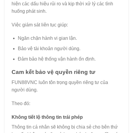
hiện các dấu hiệu rủi ro và kịp thời xử lý các tình
huống phát sinh.
Việc giám sát liên tục giúp:
Ngăn chặn hành vi gian lận.
Bảo vệ tài khoản người dùng.
Đảm bảo hệ thống vận hành ổn định.
Cam kết bảo vệ quyền riêng tư
FUN88VNC luôn tôn trọng quyền riêng tư của
người dùng.
Theo đó:
Không tiết lộ thông tin trái phép
Thông tin cá nhân sẽ không bị chia sẻ cho bên thứ