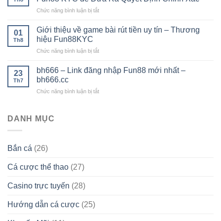
Fun88KYC:
không?
ở
Chức năng bình luận bị tắt
Công
Đánh
Soi
Cụ
giá
Kèo
Chiến
Giới thiệu về game bài rút tiền uy tín – Thương
từ
01
Euro
Thuật
hiệu Fun88KYC
thương
Th8
–
Tối
hiệu
ở
Chức năng bình luận bị tắt
Phân
Ưu
fun88kyc
Giới
Tích
Trong
thiệu
Chuyên
bh666 – Link đăng nhập Fun88 mới nhất –
Game
23
về
Sâu
bh666.cc
Bắn
Th7
game
Cùng
Cá
ở
Chức năng bình luận bị tắt
bài
Fun88
Đổi
bh666
rút
KYC
Thưởng
–
tiền
để
Link
DANH MỤC
uy
Đưa
đăng
tín
Ra
nhập
–
Quyết
Fun88
Thương
Định
Bắn cá
(26)
mới
hiệu
Chính
nhất
Fun88KYC
Xác
Cá cược thể thao
(27)
–
bh666.cc
Casino trực tuyến
(28)
Hướng dẫn cá cược
(25)