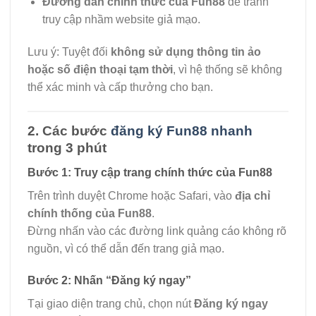
Đường dẫn chính thức của Fun88
để tránh
truy cập nhầm website giả mạo.
Lưu ý: Tuyệt đối
không sử dụng thông tin ảo
hoặc số điện thoại tạm thời
, vì hệ thống sẽ không
thể xác minh và cấp thưởng cho bạn.
2. Các bước
đăng ký Fun88 nhanh
trong 3 phút
Bước 1: Truy cập trang chính thức của Fun88
Trên trình duyệt Chrome hoặc Safari, vào
địa chỉ
chính thống của Fun88
.
Đừng nhấn vào các đường link quảng cáo không rõ
nguồn, vì có thể dẫn đến trang giả mạo.
Bước 2: Nhấn “Đăng ký ngay”
Tại giao diện trang chủ, chọn nút
Đăng ký ngay