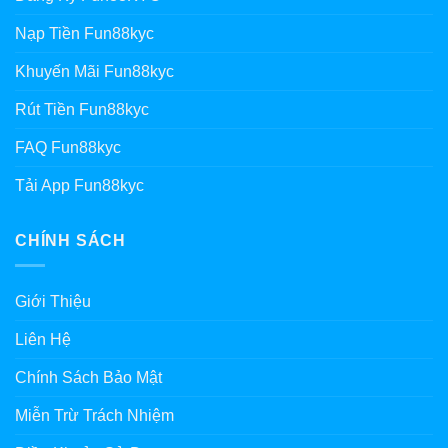
Nạp Tiền Fun88kyc
Khuyến Mãi Fun88kyc
Rút Tiền Fun88kyc
FAQ Fun88kyc
Tải App Fun88kyc
CHÍNH SÁCH
Giới Thiệu
Liên Hệ
Chính Sách Bảo Mật
Miễn Trừ Trách Nhiệm