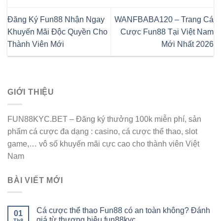
Đăng Ký Fun88 Nhận Ngay
WANFBABA120 – Trang Cá
Khuyến Mãi Độc Quyền Cho
Cược Fun88 Tại Việt Nam
Thành Viên Mới
Mới Nhất 2026
GIỚI THIỆU
FUN88KYC.BET – Đăng ký thưởng 100k miễn phí, sản
phẩm cá cược đa dạng : casino, cá cược thể thao, slot
game,… vô số khuyến mãi cực cao cho thành viên Việt
Nam
BÀI VIẾT MỚI
Cá cược thể thao Fun88 có an toàn không? Đánh
01
giá từ thương hiệu fun88kyc
Th8