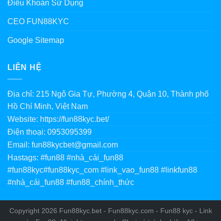
Điều Khoản Sử Dụng
CEO FUN88KYC
Google Sitemap
LIÊN HỆ
Địa chỉ: 215 Ngô Gia Tự, Phường 4, Quận 10, Thành phố
Hồ Chí Minh, Việt Nam
Website: https://fun88kyc.bet/
Điện thoại: 0953095399
Email: fun88kycbet@gmail.com
Hastags: #fun88 #nhà_cái_fun88
#fun88kyc#fun88kyc_com #link_vao_fun88 #linkfun88
#nhà_cái_fun88 #fun88_chính_thức
Copyright 2026 Fun88kyc.bet - Fun88kyc.com - Fun88 kyc - Link