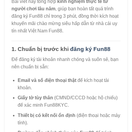
Bài viết này tổng hợp
kinh nghiệm thực tế từ
người chơi lâu năm
, giúp bạn hoàn tất quá trình
đăng ký Fun88 chỉ trong 3 phút, đồng thời kích hoạt
khuyến mãi chào mừng siêu hấp dẫn từ nhà cái uy
tín nhất Việt Nam Fun88.
1. Chuẩn bị trước khi
đăng ký Fun88
Để đăng ký tài khoản nhanh chóng và suôn sẻ, bạn
nên chuẩn bị sẵn:
Email và số điện thoại thật
để kích hoạt tài
khoản.
Giấy tờ tùy thân
(CMND/CCCD hoặc hộ chiếu)
để xác minh Fun88KYC.
Thiết bị có kết nối ổn định
(điện thoại hoặc máy
tính).