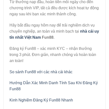
Từ thưởng nạp đầu, hoàn tiền mỗi ngày cho đến
chương trình VIP, tất cả đều được kích hoạt tự động
ngay sau khi bạn xác minh thành công.
Hãy bắt đầu ngay hôm nay để trải nghiệm dịch vụ
chuyên nghiệp, an toàn và minh bạch tại
nhà cái uy
tín nhất Việt Nam
Fun88
.
Đăng ký Fun88 – xác minh KYC – nhận thưởng
trong 3 phút. Đơn giản, nhanh chóng và hoàn toàn
an toàn!
So sánh Fun88 với các nhà cái khác
Hướng Dẫn Xác Minh Danh Tính Sau Khi Đăng Ký
Fun88
Kinh Nghiệm Đăng Ký Fun88 Nhanh