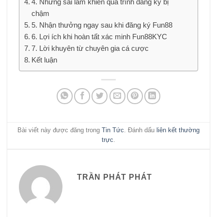
4. Những sai lầm khiến quá trình đăng ký bị
chậm
5. Nhận thưởng ngay sau khi đăng ký Fun88
6. Lợi ích khi hoàn tất xác minh Fun88KYC
7. Lời khuyên từ chuyên gia cá cược
Kết luận
Bài viết này được đăng trong
Tin Tức
. Đánh dấu
liên kết thường
trực
.
TRẦN PHÁT PHÁT