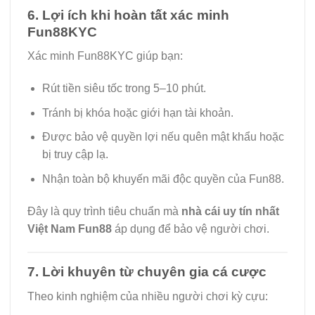
6. Lợi ích khi hoàn tất xác minh
Fun88KYC
Xác minh Fun88KYC giúp bạn:
Rút tiền siêu tốc trong 5–10 phút.
Tránh bị khóa hoặc giới hạn tài khoản.
Được bảo vệ quyền lợi nếu quên mật khẩu hoặc
bị truy cập lạ.
Nhận toàn bộ khuyến mãi độc quyền của Fun88.
Đây là quy trình tiêu chuẩn mà
nhà cái uy tín nhất
Việt Nam Fun88
áp dụng để bảo vệ người chơi.
7. Lời khuyên từ chuyên gia cá cược
Theo kinh nghiệm của nhiều người chơi kỳ cựu: