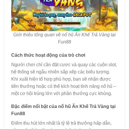
Giới thiệu tổng quan về nổ hũ Ăn Khế Trả Vàng tại
Fun88
Cách thức hoạt động của trò chơi
Người chơi chỉ cần đặt cược và quay các cuộn slot,
hệ thống sẽ ngẫu nhiên sắp xếp các biểu tượng.
Khi xuất hiện tổ hợp phù hợp, bạn sẽ nhận được
tiền thưởng hoặc có thể kích hoạt tính năng nổ hũ –
một cơ hội trúng lớn với phần thưởng cực khủng.
Đặc điểm nổi bật của nổ hũ Ăn Khế Trả Vàng tại
Fun88
Điểm thu hút lớn nhất là tỷ lệ trả thưởng hấp dẫn,