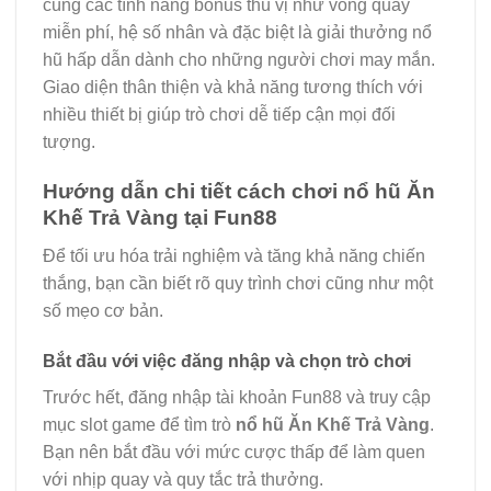
cùng các tính năng bonus thú vị như vòng quay
miễn phí, hệ số nhân và đặc biệt là giải thưởng nổ
hũ hấp dẫn dành cho những người chơi may mắn.
Giao diện thân thiện và khả năng tương thích với
nhiều thiết bị giúp trò chơi dễ tiếp cận mọi đối
tượng.
Hướng dẫn chi tiết cách chơi nổ hũ Ăn
Khế Trả Vàng tại Fun88
Để tối ưu hóa trải nghiệm và tăng khả năng chiến
thắng, bạn cần biết rõ quy trình chơi cũng như một
số mẹo cơ bản.
Bắt đầu với việc đăng nhập và chọn trò chơi
Trước hết, đăng nhập tài khoản Fun88 và truy cập
mục slot game để tìm trò
nổ hũ Ăn Khế Trả Vàng
.
Bạn nên bắt đầu với mức cược thấp để làm quen
với nhịp quay và quy tắc trả thưởng.