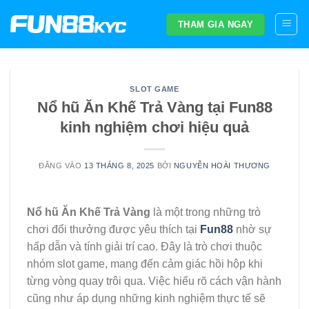
Bỏ
THAM GIA NGAY
qua
nội
dung
SLOT GAME
Nổ hũ Ăn Khế Trả Vàng tại Fun88
kinh nghiệm chơi hiệu quả
ĐĂNG VÀO
13 THÁNG 8, 2025
BỞI
NGUYỄN HOÀI THƯƠNG
Nổ hũ Ăn Khế Trả Vàng
là một trong những trò
chơi đổi thưởng được yêu thích tại
Fun88
nhờ sự
hấp dẫn và tính giải trí cao. Đây là trò chơi thuộc
nhóm slot game, mang đến cảm giác hồi hộp khi
từng vòng quay trôi qua. Việc hiểu rõ cách vận hành
cũng như áp dụng những kinh nghiệm thực tế sẽ