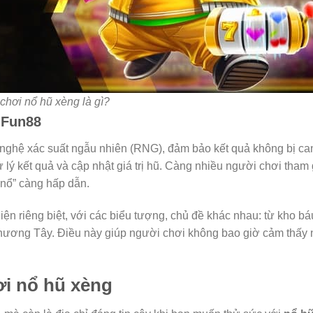
 chơi nổ hũ xèng là gì?
 Fun88
nghệ xác suất ngẫu nhiên (RNG), đảm bảo kết quả không bị ca
 lý kết quả và cập nhật giá trị hũ. Càng nhiều người chơi tham 
“nổ” càng hấp dẫn.
n riêng biệt, với các biểu tượng, chủ đề khác nhau: từ kho bá
phương Tây. Điều này giúp người chơi không bao giờ cảm thấy
ơi nổ hũ xèng