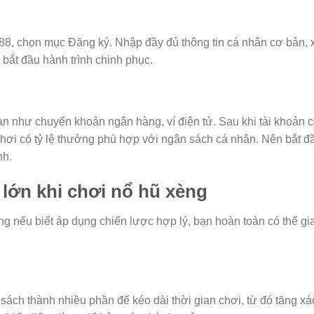
n88, chọn mục Đăng ký. Nhập đầy đủ thông tin cá nhân cơ bản, 
ể bắt đầu hành trình chinh phục.
n như chuyển khoản ngân hàng, ví điện tử. Sau khi tài khoản c
 chơi có tỷ lệ thưởng phù hợp với ngân sách cá nhân. Nên bắt đ
nh.
g lớn khi chơi nổ hũ xèng
ng nếu biết áp dụng chiến lược hợp lý, bạn hoàn toàn có thể gi
sách thành nhiều phần để kéo dài thời gian chơi, từ đó tăng xá