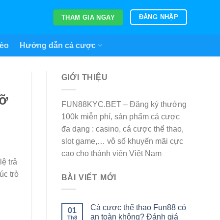
ĐĂNG NHẬP
THAM GIA NGAY
kèo
Hướng dẫn cá cược
GIỚI THIỆU
lỡ
FUN88KYC.BET – Đăng ký thưởng
100k miễn phí, sản phẩm cá cược
đa dạng : casino, cá cược thể thao,
slot game,… vô số khuyến mãi cực
cao cho thành viên Việt Nam
ệ trả
c trò
BÀI VIẾT MỚI
Cá cược thể thao Fun88 có
01
an toàn không? Đánh giá
Th8