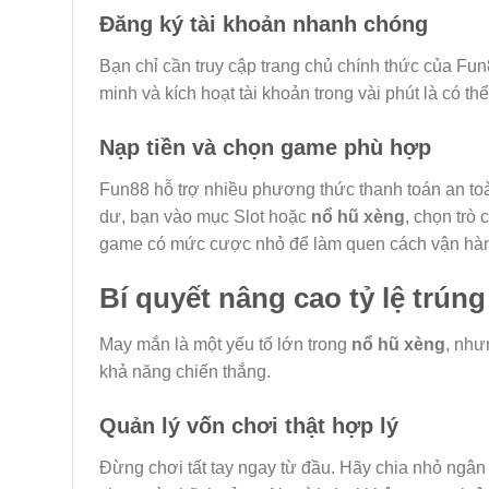
Đăng ký tài khoản nhanh chóng
Bạn chỉ cần truy cập trang chủ chính thức của Fu
minh và kích hoạt tài khoản trong vài phút là có th
Nạp tiền và chọn game phù hợp
Fun88 hỗ trợ nhiều phương thức thanh toán an toà
dư, bạn vào mục Slot hoặc
nổ hũ xèng
, chọn trò
game có mức cược nhỏ để làm quen cách vận hà
Bí quyết nâng cao tỷ lệ trún
May mắn là một yếu tố lớn trong
nổ hũ xèng
, như
khả năng chiến thắng.
Quản lý vốn chơi thật hợp lý
Đừng chơi tất tay ngay từ đầu. Hãy chia nhỏ ngân 