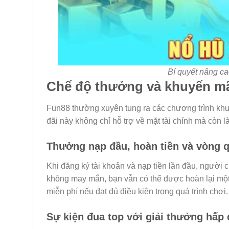
Bí quyết nâng cao
Chế độ thưởng và khuyến mã
Fun88 thường xuyên tung ra các chương trình kh
đãi này không chỉ hỗ trợ về mặt tài chính mà còn l
Thưởng nạp đầu, hoàn tiền và vòng 
Khi đăng ký tài khoản và nạp tiền lần đầu, người 
không may mắn, bạn vẫn có thể được hoàn lại một 
miễn phí nếu đạt đủ điều kiện trong quá trình chơi.
Sự kiện đua top với giải thưởng hấp