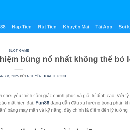
n88
Nạp Tiền
Rút Tiền
Khuyến Mãi
Tải App
Soi 
SLOT GAME
ghiệm bùng nổ nhất không thể bỏ 
ÁNG 8, 2025
BỞI
NGUYỄN HOÀI THƯƠNG
hơi yêu thích cảm giác chinh phục và giải trí đỉnh cao. Với tỷ l
bảo mật hiện đại,
Fun88
đang dẫn đầu xu hướng trong phân khú
vận” bằng may mắn và kỹ năng, đây chính là điểm đến lý tưởng