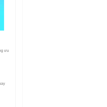
ng ưu
uay