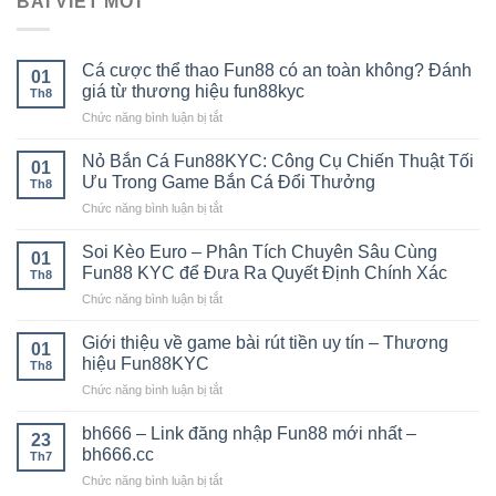
BÀI VIẾT MỚI
Cá cược thể thao Fun88 có an toàn không? Đánh
01
giá từ thương hiệu fun88kyc
Th8
ở
Chức năng bình luận bị tắt
Cá
cược
Nỏ Bắn Cá Fun88KYC: Công Cụ Chiến Thuật Tối
01
thể
Ưu Trong Game Bắn Cá Đổi Thưởng
Th8
thao
ở
Chức năng bình luận bị tắt
Fun88
Nỏ
có
Bắn
an
Soi Kèo Euro – Phân Tích Chuyên Sâu Cùng
01
Cá
toàn
Fun88 KYC để Đưa Ra Quyết Định Chính Xác
Th8
Fun88KYC:
không?
ở
Chức năng bình luận bị tắt
Công
Đánh
Soi
Cụ
giá
Kèo
Chiến
Giới thiệu về game bài rút tiền uy tín – Thương
từ
01
Euro
Thuật
hiệu Fun88KYC
thương
Th8
–
Tối
hiệu
ở
Chức năng bình luận bị tắt
Phân
Ưu
fun88kyc
Giới
Tích
Trong
thiệu
Chuyên
bh666 – Link đăng nhập Fun88 mới nhất –
Game
23
về
Sâu
bh666.cc
Bắn
Th7
game
Cùng
Cá
ở
Chức năng bình luận bị tắt
bài
Fun88
Đổi