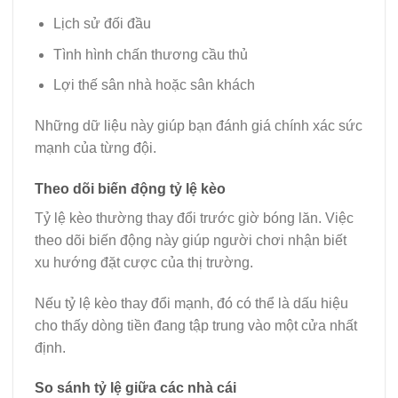
Lịch sử đối đầu
Tình hình chấn thương cầu thủ
Lợi thế sân nhà hoặc sân khách
Những dữ liệu này giúp bạn đánh giá chính xác sức
mạnh của từng đội.
Theo dõi biến động tỷ lệ kèo
Tỷ lệ kèo thường thay đổi trước giờ bóng lăn. Việc
theo dõi biến động này giúp người chơi nhận biết
xu hướng đặt cược của thị trường.
Nếu tỷ lệ kèo thay đổi mạnh, đó có thể là dấu hiệu
cho thấy dòng tiền đang tập trung vào một cửa nhất
định.
So sánh tỷ lệ giữa các nhà cái