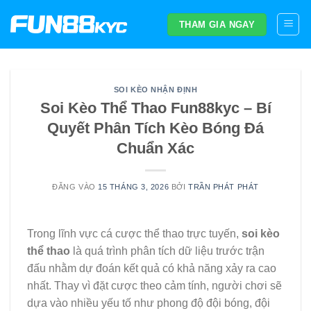
Bỏ
THAM GIA NGAY
qua
nội
dung
SOI KÈO NHẬN ĐỊNH
Soi Kèo Thể Thao Fun88kyc – Bí
Quyết Phân Tích Kèo Bóng Đá
Chuẩn Xác
ĐĂNG VÀO
15 THÁNG 3, 2026
BỞI
TRẦN PHÁT PHÁT
Trong lĩnh vực cá cược thể thao trực tuyến,
soi kèo
thể thao
là quá trình phân tích dữ liệu trước trận
đấu nhằm dự đoán kết quả có khả năng xảy ra cao
nhất. Thay vì đặt cược theo cảm tính, người chơi sẽ
dựa vào nhiều yếu tố như phong độ đội bóng, đội