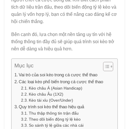
tích dữ liệu trận đấu, theo dõi biến động tỷ lệ kèo và
quản lý vốn hợp lý, bạn có thể nâng cao đáng kể cơ
hội chiến thắng.
Bên cạnh đó, lựa chọn một nền tảng uy tín với hệ
thống thông tin đầy đủ sẽ giúp quá trình soi kèo trở
nên dễ dàng và hiệu quả hơn.
Mục lục
Vai trò của soi kèo trong cá cược thể thao
Các loại kèo phổ biến trong cá cược thể thao
Kèo châu Á (Asian Handicap)
Kèo châu Âu (1X2)
Kèo tài xỉu (Over/Under)
Quy trình soi kèo thể thao hiệu quả
Thu thập thông tin trận đấu
Theo dõi biến động tỷ lệ kèo
So sánh tỷ lệ giữa các nhà cái