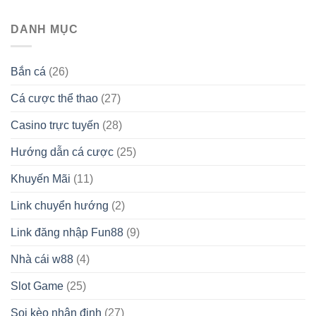
bh666
rút
KYC
Thưởng
–
tiền
để
Link
DANH MỤC
uy
Đưa
đăng
tín
Ra
nhập
–
Quyết
Fun88
Thương
Định
Bắn cá
(26)
mới
hiệu
Chính
nhất
Fun88KYC
Xác
Cá cược thể thao
(27)
–
bh666.cc
Casino trực tuyến
(28)
Hướng dẫn cá cược
(25)
Khuyến Mãi
(11)
Link chuyển hướng
(2)
Link đăng nhập Fun88
(9)
Nhà cái w88
(4)
Slot Game
(25)
Soi kèo nhận định
(27)