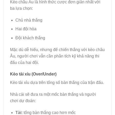
Kèo châu Âu là hình thức cược đơn giản nhất với
ba lựa chọn:
Chủ nhà thắng
Hai đội hòa
Đội khách thắng
Mặc dù dễ hiểu, nhưng để chiến thắng với kèo châu
Âu, người chơi vẫn cần phân tích kỹ khả năng thi
đấu của hai đội.
Kèo tài xỉu (Over/Under)
Kèo tài xỉu dựa trên tổng số bàn thắng của trận đấu.
Nhà cái sẽ đưa ra một mốc bàn thắng và người
chơi dự đoán:
Tài:
tổng bàn thắng cao hơn mốc