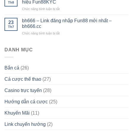
Thuật
hiệu Fun88KYC
thương
Th8
–
Tối
hiệu
ở
Chức năng bình luận bị tắt
Phân
Ưu
fun88kyc
Giới
Tích
Trong
thiệu
Chuyên
bh666 – Link đăng nhập Fun88 mới nhất –
Game
23
về
Sâu
bh666.cc
Bắn
Th7
game
Cùng
Cá
ở
Chức năng bình luận bị tắt
bài
Fun88
Đổi
bh666
rút
KYC
Thưởng
–
tiền
để
Link
DANH MỤC
uy
Đưa
đăng
tín
Ra
nhập
–
Quyết
Fun88
Thương
Định
Bắn cá
(26)
mới
hiệu
Chính
nhất
Fun88KYC
Xác
Cá cược thể thao
(27)
–
bh666.cc
Casino trực tuyến
(28)
Hướng dẫn cá cược
(25)
Khuyến Mãi
(11)
Link chuyển hướng
(2)