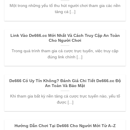
Một trong những yếu tố thu hút người chơi tham gia các nền
tảng cá [...]
Link Vào De666.cc Mới Nhất Và Cách Truy Cập An Toàn
Cho Người Chơi
Trong quá trình tham gia cá cược trực tuyến, việc truy cập
đúng link chính [...]
De666 Có Uy Tín Không? Đánh Giá Chi Tiết De666.cc Độ
An Toàn Và Bảo Mật
Khi tham gia bất kỳ nền tảng cá cược trực tuyến nào, yếu tố
được [...]
Hướng Dẫn Chơi Tại De666 Cho Người Mới Từ A–Z