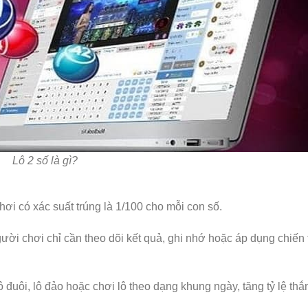
Lô 2 số là gì?
hơi có xác suất trúng là 1/100 cho mỗi con số.
ười chơi chỉ cần theo dõi kết quả, ghi nhớ hoặc áp dụng chiến 
ô đuôi, lô đảo hoặc chơi lô theo dạng khung ngày, tăng tỷ lệ thắ