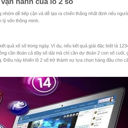
 vận hành của lô 2 số
 nhóm dễ tiếp cận và dễ tạo ra chiến thắng nhất định nếu ngườ
n lý vốn thông minh.
t quả xổ số trong ngày. Ví dụ, nếu kết quả giải đặc biệt là 1234
hông cần đoán cả dãy số dài mà chỉ cần dự đoán 2 con số cuối, 
. Điều này khiến lô 2 số trở thành sự lựa chọn hàng đầu cho c