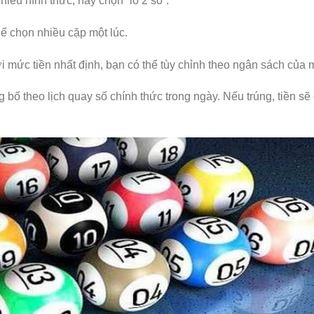
iều hình thức, hãy chọn “lô 2 số”.
ể chọn nhiều cặp một lúc.
mức tiền nhất định, bạn có thể tùy chỉnh theo ngân sách của 
bố theo lịch quay số chính thức trong ngày. Nếu trúng, tiền s