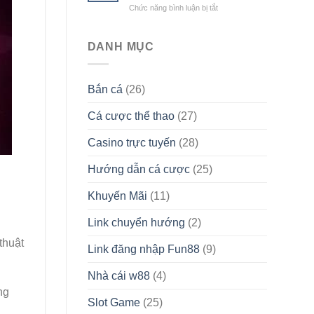
ở
Chức năng bình luận bị tắt
bài
KYC
bh666
rút
để
–
tiền
Đưa
Link
DANH MỤC
uy
Ra
đăng
tín
Quyết
nhập
–
Định
Fun88
Thương
Chính
Bắn cá
(26)
mới
hiệu
Xác
nhất
Fun88KYC
Cá cược thể thao
(27)
–
bh666.cc
Casino trực tuyến
(28)
Hướng dẫn cá cược
(25)
Khuyến Mãi
(11)
Link chuyển hướng
(2)
thuật
Link đăng nhập Fun88
(9)
Nhà cái w88
(4)
ng
Slot Game
(25)