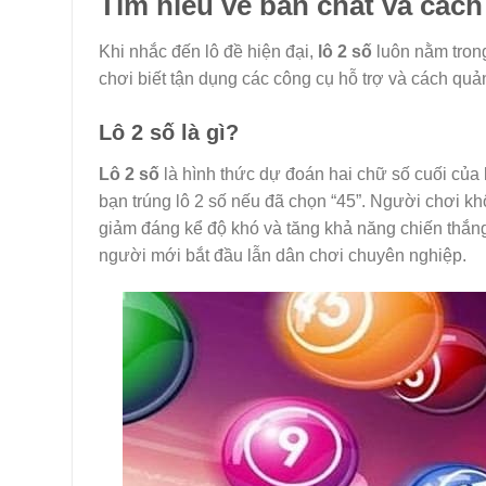
Tìm hiểu về bản chất và cách
Khi nhắc đến lô đề hiện đại,
lô 2 số
luôn nằm trong
chơi biết tận dụng các công cụ hỗ trợ và cách quả
Lô 2 số là gì?
Lô 2 số
là hình thức dự đoán hai chữ số cuối của kế
bạn trúng lô 2 số nếu đã chọn “45”. Người chơi k
giảm đáng kể độ khó và tăng khả năng chiến thắng
người mới bắt đầu lẫn dân chơi chuyên nghiệp.