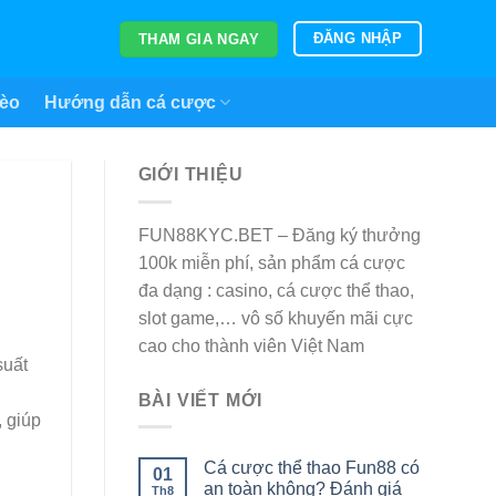
ĐĂNG NHẬP
THAM GIA NGAY
kèo
Hướng dẫn cá cược
GIỚI THIỆU
FUN88KYC.BET – Đăng ký thưởng
100k miễn phí, sản phẩm cá cược
đa dạng : casino, cá cược thể thao,
slot game,… vô số khuyến mãi cực
cao cho thành viên Việt Nam
suất
BÀI VIẾT MỚI
, giúp
Cá cược thể thao Fun88 có
01
an toàn không? Đánh giá
Th8