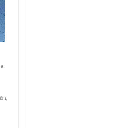
uả
đầu,