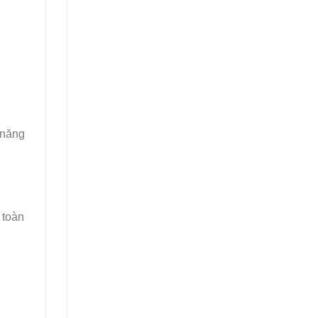
 năng
 toàn