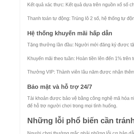
Kết quả xác thực: Kết quả dựa trên nguồn xổ số ch
Thanh toán tự động: Trúng lô 2 số, hệ thống tự độ
Hệ thống khuyến mãi hấp dẫn
Tặng thưởng lần đầu: Người mới đăng ký được tặ
Khuyến mãi theo tuần: Hoàn tiền lên đến 1% trên t
Thưởng VIP: Thành viên lâu năm được nhận thêm 
Bảo mật và hỗ trợ 24/7
Tài khoản được bảo vệ bằng công nghệ mã hóa nhi
để hỗ trợ người chơi trong mọi tình huống.
Những lỗi phổ biến cần tránh
Người chơi thường mắc phải những lỗi cơ bản dẫn