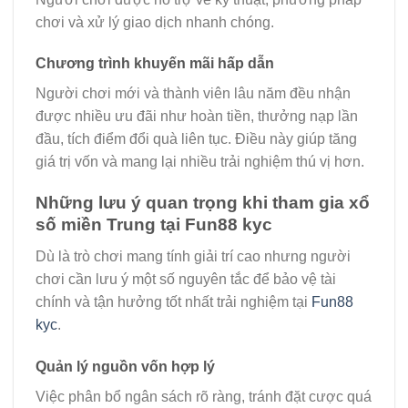
chơi và xử lý giao dịch nhanh chóng.
Chương trình khuyến mãi hấp dẫn
Người chơi mới và thành viên lâu năm đều nhận
được nhiều ưu đãi như hoàn tiền, thưởng nạp lần
đầu, tích điểm đổi quà liên tục. Điều này giúp tăng
giá trị vốn và mang lại nhiều trải nghiệm thú vị hơn.
Những lưu ý quan trọng khi tham gia xổ
số miền Trung tại Fun88 kyc
Dù là trò chơi mang tính giải trí cao nhưng người
chơi cần lưu ý một số nguyên tắc để bảo vệ tài
chính và tận hưởng tốt nhất trải nghiệm tại
Fun88
kyc
.
Quản lý nguồn vốn hợp lý
Việc phân bổ ngân sách rõ ràng, tránh đặt cược quá