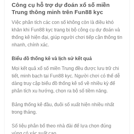
Công cụ hỗ trợ dự đoán xổ số miền
Trung thông minh trên Fun88 kyc
Việc phân tích các con số không còn là điều khó
khăn khi Fun88 kyc trang bị bộ công cụ dự đoán và
thống kê hiện đại, giúp người chơi tiếp cận thông tin
nhanh, chính xác.
Biểu đồ thống kê và lịch sử kết quả
Mọi kết quả xổ số miền Trung đều được lưu trữ chi
tiết, minh bạch tại Fun88 kyc. Người chơi có thể dễ
dàng truy cập biểu đồ thống kê số về nhiều kỳ để
phân tích xu hướng, chọn ra bộ số tiềm năng.
Bảng thống kê đầu, đuôi số xuất hiện nhiều nhất
trong tháng.
Số liệu phân bổ theo nhà đài để lựa chọn đúng
vùng có xác suất cao.