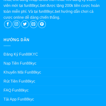
viên mới tại fun88kyc.bet được tặng 200k tiền cược hoàn
toàn miễn phí. Và tại fun88kyc.bet hướng dẫn chơi cá
cược online dễ dàng chiến thắng.
HƯỚNG DẪN
Đăng Ký Fun88KYC
Nạp Tiền Fun88kyc
Khuyến Mãi Fun88kyc
Rút Tiền Fun88kyc
FAQ Fun88kyc
Tải App Fun88kyc