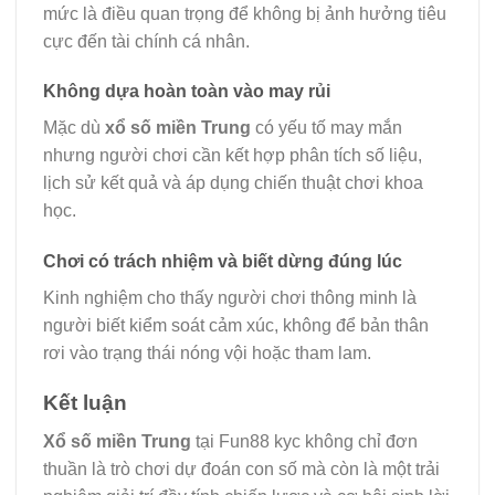
mức là điều quan trọng để không bị ảnh hưởng tiêu
cực đến tài chính cá nhân.
Không dựa hoàn toàn vào may rủi
Mặc dù
xổ số miền Trung
có yếu tố may mắn
nhưng người chơi cần kết hợp phân tích số liệu,
lịch sử kết quả và áp dụng chiến thuật chơi khoa
học.
Chơi có trách nhiệm và biết dừng đúng lúc
Kinh nghiệm cho thấy người chơi thông minh là
người biết kiểm soát cảm xúc, không để bản thân
rơi vào trạng thái nóng vội hoặc tham lam.
Kết luận
Xổ số miền Trung
tại Fun88 kyc không chỉ đơn
thuần là trò chơi dự đoán con số mà còn là một trải