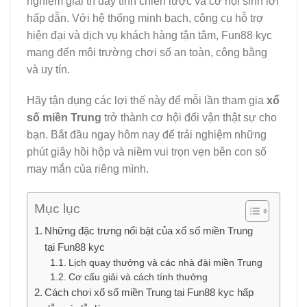
nghiệm giải trí đầy tính chiến lược và cơ hội sinh lời
hấp dẫn. Với hệ thống minh bạch, công cụ hỗ trợ
hiện đại và dịch vụ khách hàng tận tâm, Fun88 kyc
mang đến môi trường chơi số an toàn, công bằng
và uy tín.
Hãy tận dụng các lợi thế này để mỗi lần tham gia
xổ
số miền Trung
trở thành cơ hội đổi vận thật sự cho
bạn. Bắt đầu ngay hôm nay để trải nghiệm những
phút giây hồi hộp và niềm vui trọn vẹn bên con số
may mắn của riêng mình.
Mục lục
Những đặc trưng nổi bật của xổ số miền Trung
tại Fun88 kyc
Lịch quay thưởng và các nhà đài miền Trung
Cơ cấu giải và cách tính thưởng
Cách chơi xổ số miền Trung tại Fun88 kyc hấp